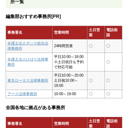
所一覧
編集部おすすめ事務所[PR]
土日営
電話相
事務署名
営業時間
業
談
弁護士法人サンク総合法
24時間営業
〇
〇
律事務所
平日10:00～18:00
弁護士法人ひばり法律事
※土日祝日も予約
〇
務所
で対応可能
平日10:00～20:00
東京ロータス法律事務所
土日祝10:00～
〇
〇
19:00
アース法律事務所
10:00～19:00
〇
〇
全国各地に拠点がある事務所
土日営
電話相
事務署名
営業時間
業
談