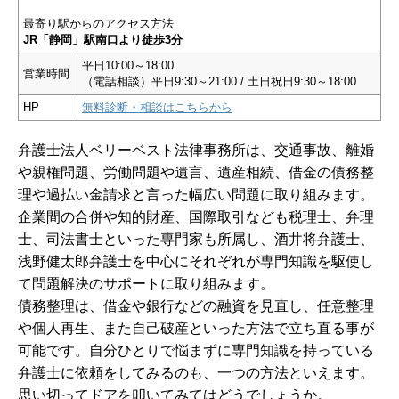
最寄り駅からのアクセス方法
JR「静岡」駅南口より徒歩3分
平日10:00～18:00
営業時間
（電話相談）平日9:30～21:00 / 土日祝日9:30～18:00
HP
無料診断・相談はこちらから
弁護士法人ベリーベスト法律事務所は、交通事故、離婚
や親権問題、労働問題や遺言、遺産相続、借金の債務整
理や過払い金請求と言った幅広い問題に取り組みます。
企業間の合併や知的財産、国際取引なども税理士、弁理
士、司法書士といった専門家も所属し、酒井将弁護士、
浅野健太郎弁護士を中心にそれぞれが専門知識を駆使し
て問題解決のサポートに取り組みます。
債務整理は、借金や銀行などの融資を見直し、任意整理
や個人再生、また自己破産といった方法で立ち直る事が
可能です。自分ひとりで悩まずに専門知識を持っている
弁護士に依頼をしてみるのも、一つの方法といえます。
思い切ってドアを叩いてみてはどうでしょうか。