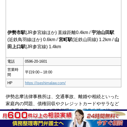
伊勢市駅
(JR参宮線ほか) 直線距離0.4km /
宇治山田駅
(近鉄鳥羽線ほか) 0.6km /
宮町駅
(近鉄山田線) 1.2km /
山
田上口駅
(JR参宮線) 1.4km
電話
0596-20-1601
営業時
平日9:00～18:00
間
HP
https://iseshimalaw.com/
伊勢志摩法律事務所は、交通事故、離婚や相続といった
家庭内の問題、債権回収やクレジットカードやサラなど
の多重債務を解決する債務整理など、日常生活で起こり
うる様々な問題の解決に力を注いでいます。代表である
野田新一郎弁護士は2012年にこの弁護士事務所を開設