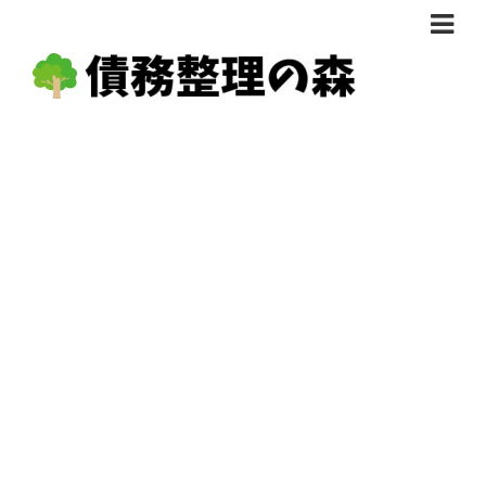
債務整理体験談
おすすめ
料金比較
任意整理料金比較
減額相談
自己破産・個人再生料金比較
専門家の選び方
過払い金料金比較
料金で選ぶ
運営会社情報
分割・後払い可で選ぶ
法律事務所の方へ
着手金無料で選ぶ
匿名借金相談
女性専門で選ぶ
24時間年中無休で選ぶ