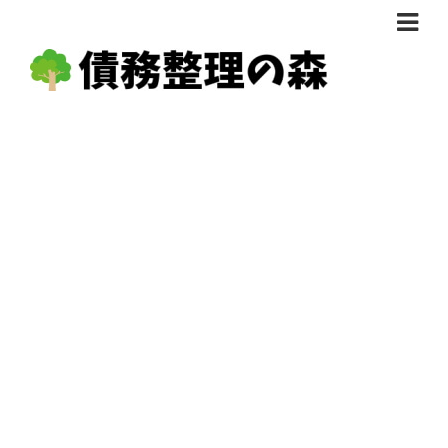
債務整理体験談
おすすめ
料金比較
任意整理料金比較
減額相談
自己破産・個人再生料金比較
専門家の選び方
過払い金料金比較
料金で選ぶ
運営会社情報
分割・後払い可で選ぶ
法律事務所の方へ
着手金無料で選ぶ
匿名借金相談
女性専門で選ぶ
24時間年中無休で選ぶ