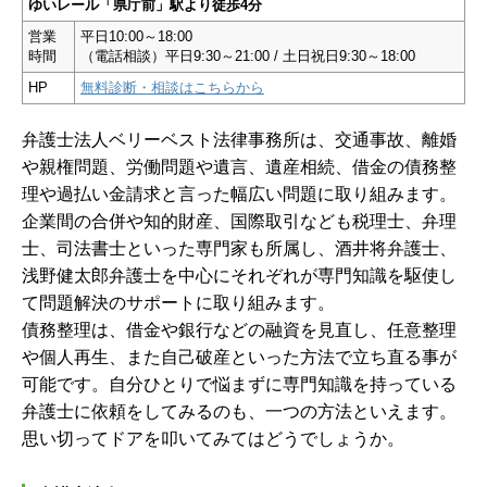
ゆいレール「県庁前」駅より徒歩4分
営業
平日10:00～18:00
時間
（電話相談）平日9:30～21:00 / 土日祝日9:30～18:00
HP
無料診断・相談はこちらから
弁護士法人ベリーベスト法律事務所は、交通事故、離婚
や親権問題、労働問題や遺言、遺産相続、借金の債務整
理や過払い金請求と言った幅広い問題に取り組みます。
企業間の合併や知的財産、国際取引なども税理士、弁理
士、司法書士といった専門家も所属し、酒井将弁護士、
浅野健太郎弁護士を中心にそれぞれが専門知識を駆使し
て問題解決のサポートに取り組みます。
債務整理は、借金や銀行などの融資を見直し、任意整理
や個人再生、また自己破産といった方法で立ち直る事が
可能です。自分ひとりで悩まずに専門知識を持っている
弁護士に依頼をしてみるのも、一つの方法といえます。
思い切ってドアを叩いてみてはどうでしょうか。