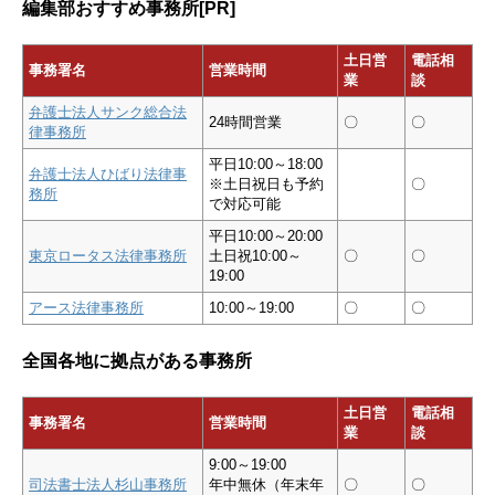
編集部おすすめ事務所[PR]
土日営
電話相
事務署名
営業時間
業
談
弁護士法人サンク総合法
24時間営業
〇
〇
律事務所
平日10:00～18:00
弁護士法人ひばり法律事
※土日祝日も予約
〇
務所
で対応可能
平日10:00～20:00
東京ロータス法律事務所
土日祝10:00～
〇
〇
19:00
アース法律事務所
10:00～19:00
〇
〇
全国各地に拠点がある事務所
土日営
電話相
事務署名
営業時間
業
談
9:00～19:00
司法書士法人杉山事務所
年中無休（年末年
〇
〇