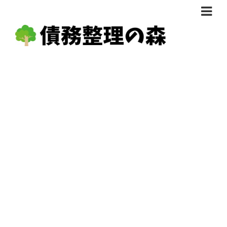
債務整理体験談
おすすめ
料金比較
任意整理料金比較
減額相談
自己破産・個人再生料金比較
専門家の選び方
過払い金料金比較
料金で選ぶ
運営会社情報
分割・後払い可で選ぶ
法律事務所の方へ
着手金無料で選ぶ
匿名借金相談
女性専門で選ぶ
24時間年中無休で選ぶ