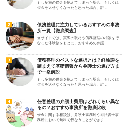
もし多額の借金を抱えてしまった場合、もしくは
借金を返せなくなったと思った場合、誰 ...
債務整理に注力しているおすすめの事務
2
所一覧【徹底調査】
当サイトでは、実際の取材や債務整理の相談を行
なった体験談をもとに、おすすめの弁護 ...
債務整理のベストな選択とは？経験談を
3
踏まえて基礎情報から弁護士の選び方ま
で一挙解説
もし多額の借金を抱えてしまった場合、もしくは
借金を返せなくなったと思った場合、誰 ...
任意整理の弁護士費用はどれくらい異な
4
るの？おすすめ事務所を徹底比較
借金に関する相談は、弁護士事務所や司法書士事
務所において無料で行なうことができま ...