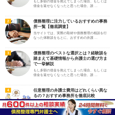
もし多額の借金を抱えてしまった場合、もしくは
借金を返せなくなったと思った場合、誰 ...
債務整理に注力しているおすすめの事務
2
所一覧【徹底調査】
当サイトでは、実際の取材や債務整理の相談を行
なった体験談をもとに、おすすめの弁護 ...
債務整理のベストな選択とは？経験談を
3
踏まえて基礎情報から弁護士の選び方ま
で一挙解説
もし多額の借金を抱えてしまった場合、もしくは
借金を返せなくなったと思った場合、誰 ...
任意整理の弁護士費用はどれくらい異な
4
るの？おすすめ事務所を徹底比較
借金に関する相談は、弁護士事務所や司法書士事
務所において無料で行なうことができま ...