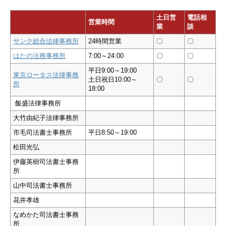
土日営
電話相
営業時間
業
談
サンク総合法律事務所
24時間営業
〇
〇
はたの法務事務所
7:00～24:00
〇
〇
平日9:00～19:00
東京ロータス法律事務
土日祝日10:00～
〇
〇
所
18:00
飯盛法律事務所
大竹由紀子法律事務所
市毛司法書士事務所
平日8:50～19:00
松田光弘
伊藤英樹司法書士事務
所
山中司法書士事務所
花井孝雄
なめかた司法書士事務
所