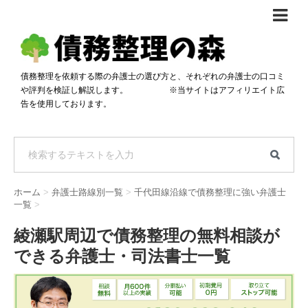
債務整理体験談
おすすめ
債務整理を依頼する際の弁護士の選び方と、それぞれの弁護士の口コミ
や評判を検証し解説します。 ※当サイトはアフィリエイト広
料金比較
告を使用しております。
任意整理料金比較
減額相談
自己破産・個人再生料金比較
専門家の選び方
過払い金料金比較
料金で選ぶ
運営会社情報
ホーム
>
弁護士路線別一覧
>
千代田線沿線で債務整理に強い弁護士
分割・後払い可で選ぶ
法律事務所の方へ
一覧
>
着手金無料で選ぶ
匿名借金相談
綾瀬駅周辺で債務整理の無料相談が
できる弁護士・司法書士一覧
女性専門で選ぶ
24時間年中無休で選ぶ