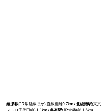
綾瀬駅
(JR常磐線ほか) 直線距離0.7km /
北綾瀬駅
(東京
メトロ千代田線) 1.1km /
亀有駅
(JR常磐線) 1.6km