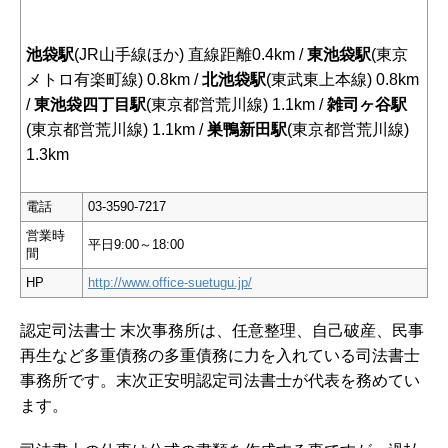
池袋駅
(JR山手線ほか) 直線距離0.4km /
東池袋駅
(東京
メトロ有楽町線) 0.8km /
北池袋駅
(東武東上本線) 0.8km
/
東池袋四丁目駅
(東京都営荒川線) 1.1km /
雑司ヶ谷駅
(東京都営荒川線) 1.1km /
巣鴨新田駅
(東京都営荒川線)
1.3km
電話
03-3590-7217
営業時
平日9:00～18:00
間
HP
http://www.office-suetugu.jp/
認定司法書士 末次事務所は、任意整理、自己破産、民事
再生など多重債務の多重債務に力を入れている司法書士
事務所です。末次正安明認定司法書士が代表を務めてい
ます。