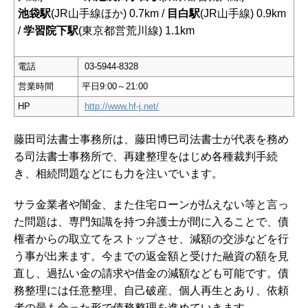
池袋駅
(JR山手線ほか) 0.7km /
目白駅
(JR山手線) 0.9km
/
学習院下駅
(東京都営荒川線) 1.1km
電話
03-5944-8328
営業時間
平日9:00～21:00
HP
http://www.hf-j.net/
藤田司法書士事務所は、藤田博巳司法書士が代表を務め
る司法書士事務所で、再建整理をはじめ各種裁判手続
き、相続問題などにも力を注いでいます。
サラ金業者や闇金、また住宅ローンが払えない等と言っ
た問題は、専門知識を持つ弁護士が間に入ることで、債
権者からの取立てをストップさせ、減額の交渉などを行
う事が出来ます。今までの返金額と受けた融資の額を見
直し、過払い金の請求や借金の減額なども可能です。債
務整理には任意整理、自己破産、個人再生とあり、依頼
者の最も合った形で債務整理を進めていきます。