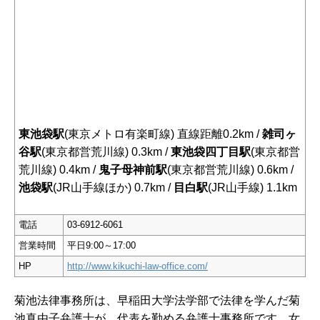
東池袋駅
(東京メトロ有楽町線) 直線距離0.2km /
雑司ヶ
谷駅
(東京都営荒川線) 0.3km /
東池袋四丁目駅
(東京都営
荒川線) 0.4km /
鬼子母神前駅
(東京都営荒川線) 0.6km /
池袋駅
(JR山手線ほか) 0.7km /
目白駅
(JR山手線) 1.1km
電話
03-6912-6061
営業時間
平日9:00～17:00
HP
http://www.kikuchi-law-office.com/
菊池法律事務所は、早稲田大学法学部で法律を学んだ菊
池真由子弁護士が、代表を勤める弁護士事務所です。女