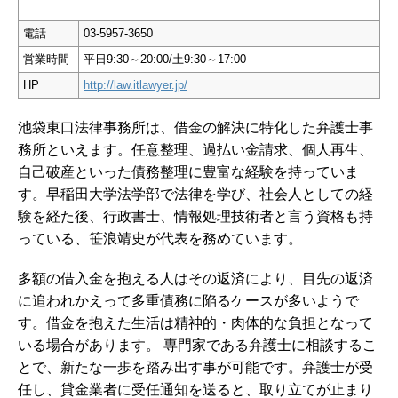
電話
03-5957-3650
営業時間
平日9:30～20:00/土9:30～17:00
HP
http://law.itlawyer.jp/
池袋東口法律事務所は、借金の解決に特化した弁護士事
務所といえます。任意整理、過払い金請求、個人再生、
自己破産といった債務整理に豊富な経験を持っていま
す。早稲田大学法学部で法律を学び、社会人としての経
験を経た後、行政書士、情報処理技術者と言う資格も持
っている、笹浪靖史が代表を務めています。
多額の借入金を抱える人はその返済により、目先の返済
に追われかえって多重債務に陥るケースが多いようで
す。借金を抱えた生活は精神的・肉体的な負担となって
いる場合があります。 専門家である弁護士に相談するこ
とで、新たな一歩を踏み出す事が可能です。弁護士が受
任し、貸金業者に受任通知を送ると、取り立てが止まり