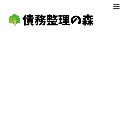
債務整理体験談
おすすめ
料金比較
任意整理料金比較
減額相談
自己破産・個人再生料金比較
専門家の選び方
過払い金料金比較
料金で選ぶ
運営会社情報
分割・後払い可で選ぶ
法律事務所の方へ
着手金無料で選ぶ
匿名借金相談
女性専門で選ぶ
24時間年中無休で選ぶ