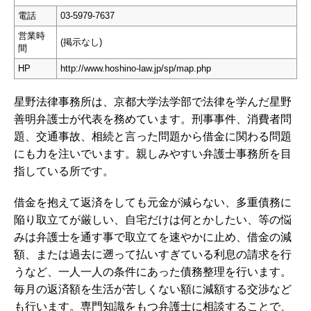
電話
03-5979-7637
営業時
(掲示なし)
間
HP
http://www.hoshino-law.jp/sp/map.php
星野法律事務所は、京都大学法学部で法律を学んだ星野
善明弁護士が代表を務めています。刑事事件、消費者問
題、交通事故、相続と言った問題から借金に関わる問題
にも力を注いでいます。親しみやすい弁護士事務所を目
指している所です。
借金を抱えて返済をしても元金が減らない、多重債務に
陥り取立てが厳しい、自宅だけは何とかしたい、等の悩
みは弁護士を通す事で取立てを速やかに止め、借金の減
額、または過去に遡って払いすぎている利息の請求を行
うなど、一人一人の条件にあった債務整理を行います。
毎月の返済額を生活が苦しくない額に減額する交渉など
も行います。専門知識をもつ弁護士に相談することで、