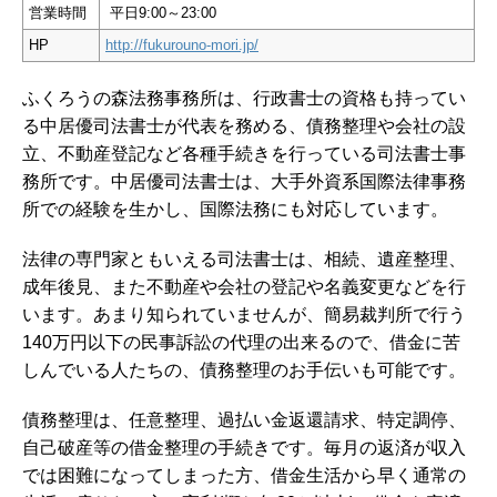
営業時間
平日9:00～23:00
HP
http://fukurouno-mori.jp/
ふくろうの森法務事務所は、行政書士の資格も持ってい
る中居優司法書士が代表を務める、債務整理や会社の設
立、不動産登記など各種手続きを行っている司法書士事
務所です。中居優司法書士は、大手外資系国際法律事務
所での経験を生かし、国際法務にも対応しています。
法律の専門家ともいえる司法書士は、相続、遺産整理、
成年後見、また不動産や会社の登記や名義変更などを行
います。あまり知られていませんが、簡易裁判所で行う
140万円以下の民事訴訟の代理の出来るので、借金に苦
しんでいる人たちの、債務整理のお手伝いも可能です。
債務整理は、任意整理、過払い金返還請求、特定調停、
自己破産等の借金整理の手続きです。毎月の返済が収入
では困難になってしまった方、借金生活から早く通常の