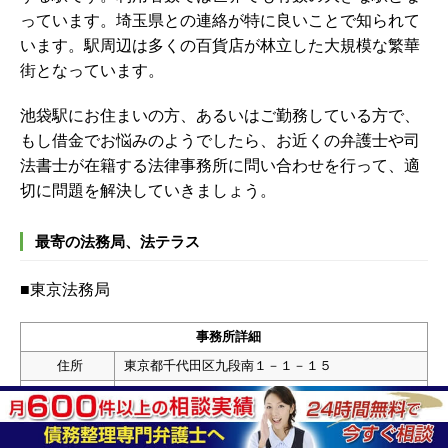
っています。埼玉県との連絡が特に良いことで知られて
います。駅周辺は多くの百貨店が林立した大規模な繁華
街となっています。
池袋駅にお住まいの方、あるいはご勤務している方で、
もし借金でお悩みのようでしたら、お近くの弁護士や司
法書士が在籍する法律事務所に問い合わせを行って、適
切に問題を解決していきましょう。
最寄の法務局、法テラス
■東京法務局
事務所詳細
住所
東京都千代田区九段南１－１－１５
電話
03-5213-1234
業務時間
平日8:30～17:15