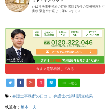
ット・デメリット
ひばり法律事務所の特長 累計1万件の債務整理対応
実績 緊急性に応じて即レスするス ...
今すぐ電話相談してみる
B!
LINEへ送る
-
弁護士事務所の口コミ
,
弁護士の評判調査結果
執筆者：
坂本一夫