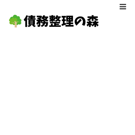
債務整理体験談
おすすめ
料金比較
任意整理料金比較
減額相談
自己破産・個人再生料金比較
専門家の選び方
過払い金料金比較
料金で選ぶ
運営会社情報
分割・後払い可で選ぶ
法律事務所の方へ
着手金無料で選ぶ
匿名借金相談
女性専門で選ぶ
24時間年中無休で選ぶ