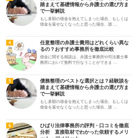
踏まえて基礎情報から弁護士の選び方ま
で一挙解説
もし多額の借金を抱えてしまった場合、もしくは
借金を返せなくなったと思った場合、誰 ...
任意整理の弁護士費用はどれくらい異な
4
るの？おすすめ事務所を徹底比較
借金に関する相談は、弁護士事務所や司法書士事
務所において無料で行なうことができま ...
債務整理のベストな選択とは？経験談を
5
踏まえて基礎情報から弁護士の選び方ま
で一挙解説
もし多額の借金を抱えてしまった場合、もしくは
借金を返せなくなったと思った場合、誰 ...
ひばり法律事務所の評判・口コミを徹底
6
分析 直接取材でわかった依頼するメリ