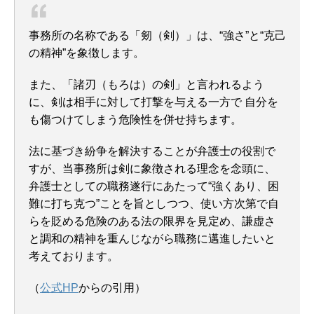
事務所の名称である「剱（剣）」は、“強さ”と“克己
の精神”を象徴します。
また、「諸刃（もろは）の剣」と言われるよう
に、剣は相手に対して打撃を与える一方で 自分を
も傷つけてしまう危険性を併せ持ちます。
法に基づき紛争を解決することが弁護士の役割で
すが、当事務所は剣に象徴される理念を念頭に、
弁護士としての職務遂行にあたって“強くあり、困
難に打ち克つ”ことを旨としつつ、使い方次第で自
らを貶める危険のある法の限界を見定め、謙虚さ
と調和の精神を重んじながら職務に邁進したいと
考えております。
（
公式HP
からの引用）