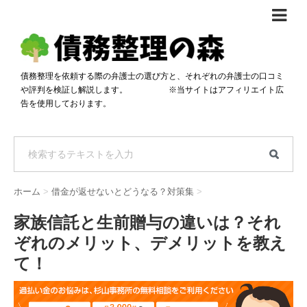
債務整理体験談
おすすめ
債務整理を依頼する際の弁護士の選び方と、それぞれの弁護士の口コミ
や評判を検証し解説します。 ※当サイトはアフィリエイト広
料金比較
告を使用しております。
任意整理料金比較
減額相談
自己破産・個人再生料金比較
専門家の選び方
過払い金料金比較
料金で選ぶ
運営会社情報
ホーム
>
借金が返せないとどうなる？対策集
>
分割・後払い可で選ぶ
法律事務所の方へ
家族信託と生前贈与の違いは？それ
着手金無料で選ぶ
匿名借金相談
ぞれのメリット、デメリットを教え
女性専門で選ぶ
て！
24時間年中無休で選ぶ