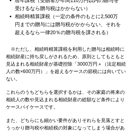
暦年課税（受贈者が年間110万円以内の贈与を
受けるなら贈与税はかからない）
相続時精算課税（一定の条件のもとに2,500万
円までの贈与には贈与税がかからない、それを
超えるなら一律20％の贈与税を課される）
※ただし、相続時精算課税を利用した贈与は相続時に
相続財産に持ち戻しがされるため、原則としてもともと
見込まれる相続財産が基礎控除「3000万円＋（法定相続
人の数×600万円）」を超えるケースの節税には向いてい
ない。
これらのうちどちらを選択するかは、その家庭の将来の
相続人の数や見込まれる相続財産の総額など条件により
ケースバイケースです。
また、どちらにも細かい要件がありそれらを見落とすと
うっかり贈与税や相続税の対象になってしまう場合があ