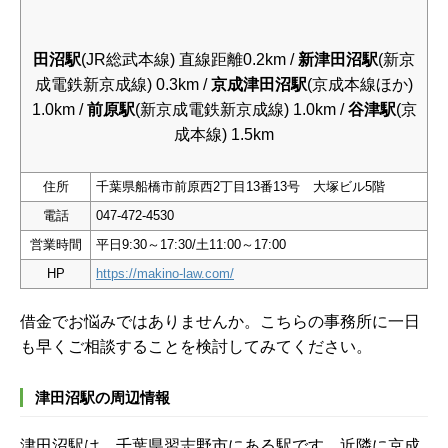
田沼駅
(JR総武本線) 直線距離0.2km /
新津田沼駅
(新京
成電鉄新京成線) 0.3km /
京成津田沼駅
(京成本線ほか)
1.0km /
前原駅
(新京成電鉄新京成線) 1.0km /
谷津駅
(京
成本線) 1.5km
住所
千葉県船橋市前原西2丁目13番13号 大塚ビル5階
電話
047-472-4530
営業時間
平日9:30～17:30/土11:00～17:00
HP
https://makino-law.com/
借金でお悩みではありませんか。こちらの事務所に一日
も早くご相談することを検討してみてください。
津田沼駅の周辺情報
津田沼駅は、千葉県習志野市にある駅です。近隣に京成