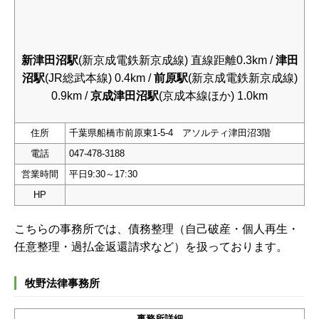
新津田沼駅
(新京成電鉄新京成線) 直線距離0.3km /
津田
沼駅
(JR総武本線) 0.4km /
前原駅
(新京成電鉄新京成線)
0.9km /
京成津田沼駅
(京成本線ほか) 1.0km
住所
千葉県船橋市前原東1-5-4 アソルティ津田沼3階
電話
047-478-3188
営業時間
平日9:30～17:30
HP
こちらの事務所では、債務整理（自己破産・個人再生・
任意整理・過払金返還請求など）を扱っております。
牧野法律事務所
事務所詳細