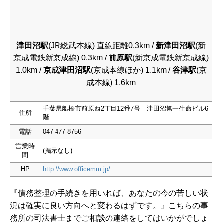
津田沼駅
(JR総武本線) 直線距離0.3km /
新津田沼駅
(新
京成電鉄新京成線) 0.3km /
前原駅
(新京成電鉄新京成線)
1.0km /
京成津田沼駅
(京成本線ほか) 1.1km /
谷津駅
(京
成本線) 1.6km
千葉県船橋市前原西2丁目12番7号 津田沼第一生命ビル6
住所
階
電話
047-477-8756
営業時
(掲示なし)
間
HP
http://www.officemm.jp/
『債務整理の手続きを用いれば、あなたの今の苦しい状
況は確実に良い方向へと変わるはずです。』こちらの事
務所の司法書士までご相談の連絡をしてはいかがでしょ