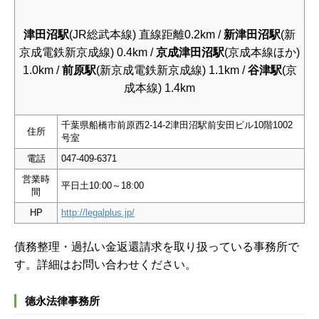
津田沼駅
(JR総武本線) 直線距離0.2km /
新津田沼駅
(新
京成電鉄新京成線) 0.4km /
京成津田沼駅
(京成本線ほか)
1.0km /
前原駅
(新京成電鉄新京成線) 1.1km /
谷津駅
(京
成本線) 1.4km
千葉県船橋市前原西2-14-2津田沼駅前安田ビル10階1002
住所
号室
電話
047-409-6371
営業時
平日土10:00～18:00
間
HP
http://legalplus.jp/
債務整理・過払い金返還請求を取り扱っている事務所で
す。詳細はお問い合わせください。
德永法律事務所