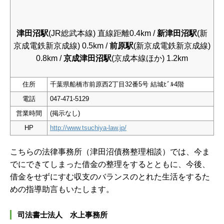
津田沼駅
(JR総武本線) 直線距離0.4km /
新津田沼駅
(新
京成電鉄新京成線) 0.5km /
前原駅
(新京成電鉄新京成線)
0.8km /
京成津田沼駅
(京成本線ほか) 1.2km
住所
千葉県船橋市前原西2丁目32番5号 結城ﾋﾞﾙ4階
電話
047-471-5129
営業時間
(掲示なし)
HP
http://www.tsuchiya-law.jp/
こちらの法律事務所（津田沼債務整理相談）では、今ま
でにできてしまった借金の整理をするとともに、今後、
借金をせずにすむ収支のバランスのとれた生活をするた
めの指導助言もいたします。
司法書士法人 水上事務所