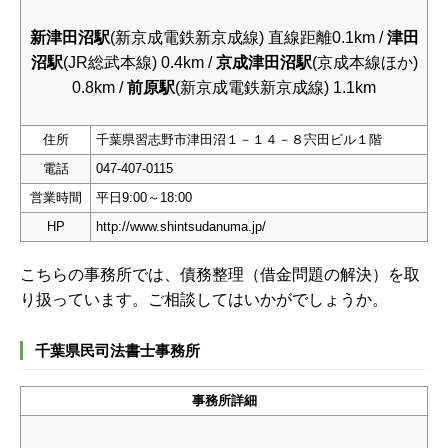
新津田沼駅
(新京成電鉄新京成線) 直線距離0.1km /
津田
沼駅
(JR総武本線) 0.4km /
京成津田沼駅
(京成本線ほか)
0.8km /
前原駅
(新京成電鉄新京成線) 1.1km
住所
千葉県習志野市津田沼１－１４－８宍田ビル１階
電話
047-407-0115
営業時間
平日9:00～18:00
HP
http://www.shintsudanuma.jp/
こちらの事務所では、債務整理（借金問題の解決）を取
り扱っています。ご相談してはいかがでしょうか。
千葉県民司法書士事務所
事務所詳細