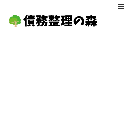
債務整理体験談
おすすめ
料金比較
任意整理料金比較
減額相談
自己破産・個人再生料金比較
専門家の選び方
過払い金料金比較
料金で選ぶ
運営会社情報
分割・後払い可で選ぶ
法律事務所の方へ
着手金無料で選ぶ
匿名借金相談
女性専門で選ぶ
24時間年中無休で選ぶ