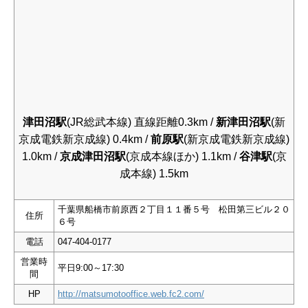
津田沼駅
(JR総武本線) 直線距離0.3km /
新津田沼駅
(新
京成電鉄新京成線) 0.4km /
前原駅
(新京成電鉄新京成線)
1.0km /
京成津田沼駅
(京成本線ほか) 1.1km /
谷津駅
(京
成本線) 1.5km
千葉県船橋市前原西２丁目１１番５号 松田第三ビル２０
住所
６号
電話
047-404-0177
営業時
平日9:00～17:30
間
HP
http://matsumotooffice.web.fc2.com/