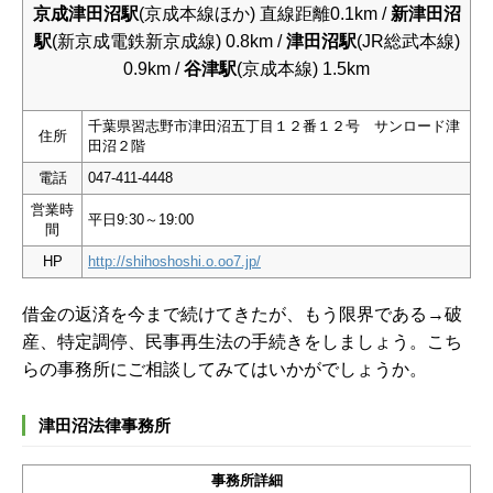
京成津田沼駅
(京成本線ほか) 直線距離0.1km /
新津田沼
駅
(新京成電鉄新京成線) 0.8km /
津田沼駅
(JR総武本線)
0.9km /
谷津駅
(京成本線) 1.5km
千葉県習志野市津田沼五丁目１２番１２号 サンロード津
住所
田沼２階
電話
047-411-4448
営業時
平日9:30～19:00
間
HP
http://shihoshoshi.o.oo7.jp/
借金の返済を今まで続けてきたが、もう限界である→破
産、特定調停、民事再生法の手続きをしましょう。こち
らの事務所にご相談してみてはいかがでしょうか。
津田沼法律事務所
事務所詳細