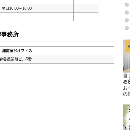
平日10:00～18:00
律事務所
湘南藤沢オフィス
 森谷産業旭ビル5階
当
務
お
の