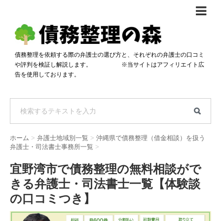
債務整理体験談
おすすめ
債務整理を依頼する際の弁護士の選び方と、それぞれの弁護士の口コミ
や評判を検証し解説します。 ※当サイトはアフィリエイト広
料金比較
告を使用しております。
任意整理料金比較
減額相談
自己破産・個人再生料金比較
専門家の選び方
過払い金料金比較
料金で選ぶ
運営会社情報
ホーム
>
弁護士地域別一覧
>
沖縄県で債務整理（借金相談）を扱う
分割・後払い可で選ぶ
法律事務所の方へ
弁護士・司法書士事務所一覧
>
着手金無料で選ぶ
匿名借金相談
宜野湾市で債務整理の無料相談がで
きる弁護士・司法書士一覧【体験談
女性専門で選ぶ
の口コミつき】
24時間年中無休で選ぶ