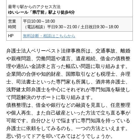
最寄り駅からのアクセス方法
ゆいレール「県庁前」駅より徒歩4分
営業
平日10:00～18:00
時間
（電話相談）平日9:30～21:00 / 土日祝日9:30～18:00
HP
無料診断・相談はこちらから
弁護士法人ベリーベスト法律事務所は、交通事故、離婚
や親権問題、労働問題や遺言、遺産相続、借金の債務整
理や過払い金請求と言った幅広い問題に取り組みます。
企業間の合併や知的財産、国際取引なども税理士、弁理
士、司法書士といった専門家も所属し、酒井将弁護士、
浅野健太郎弁護士を中心にそれぞれが専門知識を駆使し
て問題解決のサポートに取り組みます。
債務整理は、借金や銀行などの融資を見直し、任意整理
や個人再生、また自己破産といった方法で立ち直る事が
可能です。自分ひとりで悩まずに専門知識を持っている
弁護士に依頼をしてみるのも、一つの方法といえます。
思い切ってドアを叩いてみてはどうでしょうか。