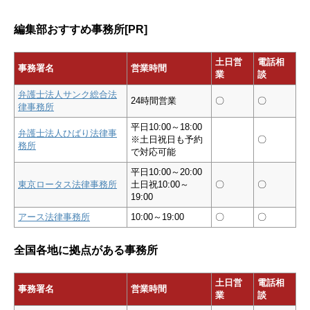
編集部おすすめ事務所[PR]
土日営
電話相
事務署名
営業時間
業
談
弁護士法人サンク総合法
24時間営業
〇
〇
律事務所
平日10:00～18:00
弁護士法人ひばり法律事
※土日祝日も予約
〇
務所
で対応可能
平日10:00～20:00
東京ロータス法律事務所
土日祝10:00～
〇
〇
19:00
アース法律事務所
10:00～19:00
〇
〇
全国各地に拠点がある事務所
土日営
電話相
事務署名
営業時間
業
談