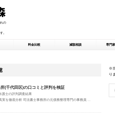
れの
す。
す。
料金比較
減額相談
専門
※
穂
り
所(千代田区)の口コミと評判を検証
弁護士の評判調査結果
実を徹底分析 司法書士事務所の元債務整理専門の事務員 ...