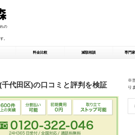
れの
す。
す。
料金比較
減額相談
専門
※
(千代田区)の口コミと評判を検証
り