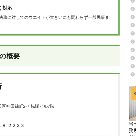
く対応
業法務に対してのウエイトが大きいにも関わらず一般民事ま
所の概要
所
区神田錦町2-7 協販ビル7階
当
１８‐２２３３
務