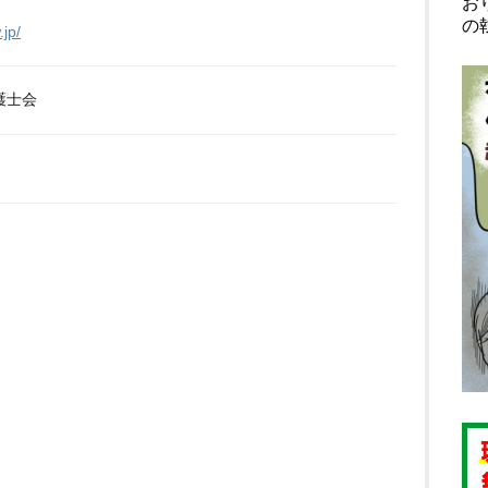
お
の
.jp/
護士会