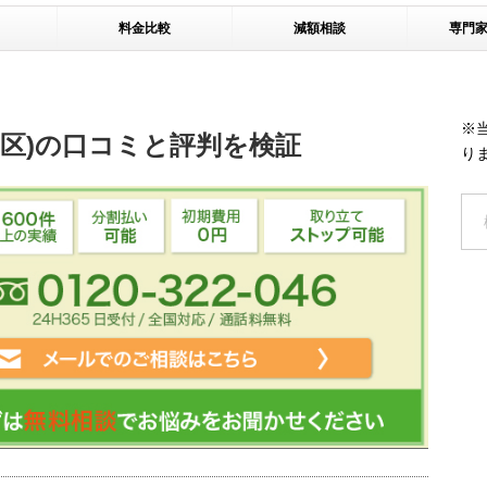
料金比較
減額相談
専門
※
川区)の口コミと評判を検証
り