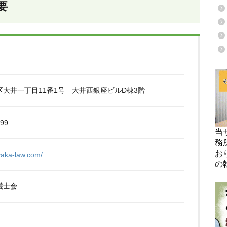
要
大井一丁目11番1号 大井西銀座ビルD棟3階
699
当
務
お
yaka-law.com/
の
護士会