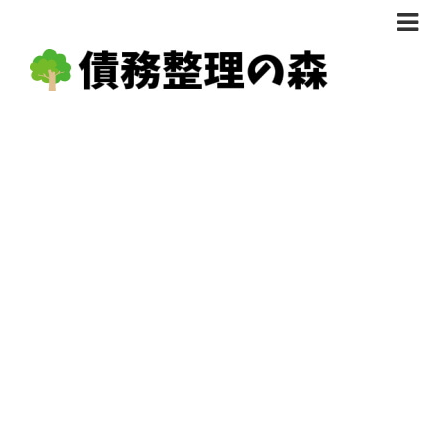
債務整理体験談
おすすめ
料金比較
任意整理料金比較
減額相談
自己破産・個人再生料金比較
専門家の選び方
過払い金料金比較
料金で選ぶ
運営会社情報
分割・後払い可で選ぶ
法律事務所の方へ
着手金無料で選ぶ
匿名借金相談
女性専門で選ぶ
24時間年中無休で選ぶ