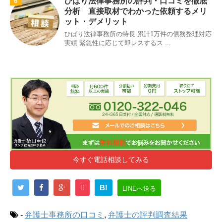
ひばり法律事務所の評判・口コミを徹底
6
分析 直接取材でわかった依頼するメリ
ット・デメリット
ひばり法律事務所の特長 累計1万件の債務整理対応
実績 緊急性に応じて即レスするス ...
今すぐ電話相談してみる
B!
LINEへ送る
-
弁護士事務所の口コミ
,
弁護士の評判調査結果