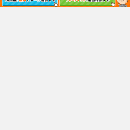
お問い合わせ
情報セキュリティポリシー
プライバシーポリシー
反社会的勢力排除ポリシー
外部サービスの利用について
おすすめ法律事務所
はたの法務事務所
東京ロータス法律事務所
サンク総合法律事務所
杉山事務所
ひばり法律事務所
アヴァンス法務事務所
運営サービス
交通事故示談交渉の森
ミツカル保険相談
転職エージェントBOX
Copyright © 債務整理の森, 2026 All Rights Reserved.