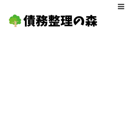
債務整理体験談
おすすめ
料金比較
任意整理料金比較
減額相談
自己破産・個人再生料金比較
専門家の選び方
過払い金料金比較
料金で選ぶ
運営会社情報
分割・後払い可で選ぶ
法律事務所の方へ
着手金無料で選ぶ
匿名借金相談
女性専門で選ぶ
24時間年中無休で選ぶ