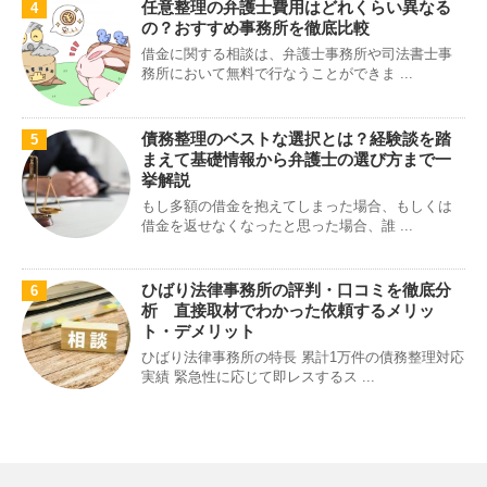
任意整理の弁護士費用はどれくらい異なる
4
の？おすすめ事務所を徹底比較
借金に関する相談は、弁護士事務所や司法書士事
務所において無料で行なうことができま ...
債務整理のベストな選択とは？経験談を踏
5
まえて基礎情報から弁護士の選び方まで一
挙解説
もし多額の借金を抱えてしまった場合、もしくは
借金を返せなくなったと思った場合、誰 ...
ひばり法律事務所の評判・口コミを徹底分
6
析 直接取材でわかった依頼するメリッ
ト・デメリット
ひばり法律事務所の特長 累計1万件の債務整理対応
実績 緊急性に応じて即レスするス ...