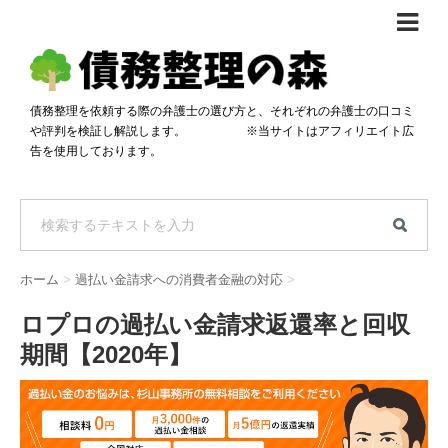
債務整理体験談
おすすめ
債務整理を依頼する際の弁護士の選び方と、それぞれの弁護士の口コミ
や評判を検証し解説します。 ※当サイトはアフィリエイト広
料金比較
告を使用しております。
任意整理料金比較
減額相談
自己破産・個人再生料金比較
専門家の選び方
過払い金料金比較
料金で選ぶ
運営会社情報
ホーム
>
過払い金請求への消費者金融の対応
>
分割・後払い可で選ぶ
法律事務所の方へ
ロプロの過払い金請求返還率と回収
着手金無料で選ぶ
匿名借金相談
期間【2020年】
女性専門で選ぶ
24時間年中無休で選ぶ