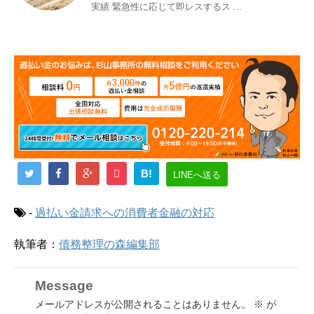
実績 緊急性に応じて即レスするス ...
B!
LINEへ送る
-
過払い金請求への消費者金融の対応
執筆者：
債務整理の森編集部
Message
メールアドレスが公開されることはありません。
※
が