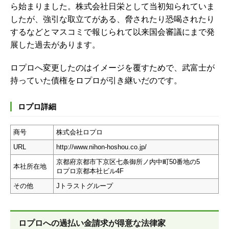
ら始まりました。株式会社日栄として当初知られていま
したが、強引な取立てがある、脅されたり恐喝されたり
するなどとマスコミで報じられて以来国会審議にまで発
展した過去があります。
ロプロへ変更したのはイメージを覆すためで、武富士が
持っていた債権をロプロが引き継いだのです。
ロプロ詳細
商号
株式会社ロプロ
URL
http://www.nihon-hoshou.co.jp/
京都府京都市下京区七条御所ノ内中町50番地の5
本社所在地
ロプロ京都本社ビル4F
その他
Jトラストグループ
ロプロへの過払い金請求が得意な法律家