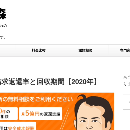
れの
す。
す。
料金比較
減額相談
専門
※
求返還率と回収期間【2020年】
り