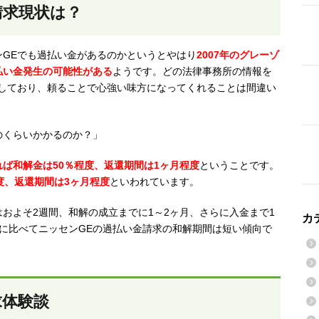
請求現状は？
GEでも過払い金があるのかというとやはり
2007年のグレーゾ
払い金発生の可能性がある
ようです。どの法律事務所の情報を
応しており、頼ることで心強い味方になってくれることは間違い
のくらいかかるのか？」
ば和解金は50％程度、返還期間は1ヶ月程度
ということです。
度、返還期間は3ヶ月程度
といわれています。
およそ2週間、和解の成立までに1～2ヶ月、さらに入金まで1
カ
に比べてニッセンGEの過払い金請求の和解期間は短い傾向で
求体験談