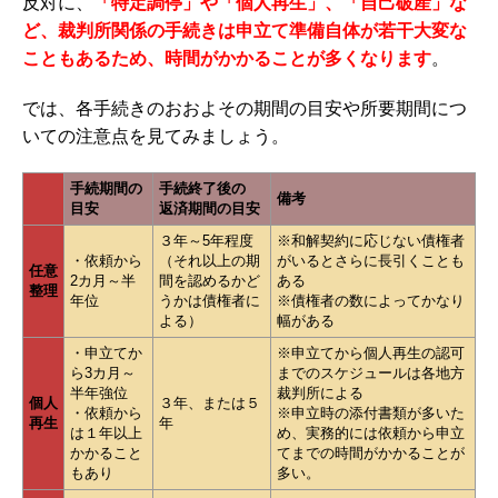
反対に、
「特定調停」や「個人再生」、「自己破産」な
ど、裁判所関係の手続きは申立て準備自体が若干大変な
こともあるため、時間がかかることが多くなります
。
では、各手続きのおおよその期間の目安や所要期間につ
いての注意点を見てみましょう。
手続期間の
手続終了後の
備考
目安
返済期間の目安
３年～5年程度
※和解契約に応じない債権者
・依頼から
（それ以上の期
がいるとさらに長引くことも
任意
2カ月～半
間を認めるかど
ある
整理
年位
うかは債権者に
※債権者の数によってかなり
よる）
幅がある
・申立てか
※申立てから個人再生の認可
ら3カ月～
までのスケジュールは各地方
半年強位
裁判所による
個人
３年、または５
・依頼から
※申立時の添付書類が多いた
再生
年
は１年以上
め、実務的には依頼から申立
かかること
てまでの時間がかかることが
もあり
多い。