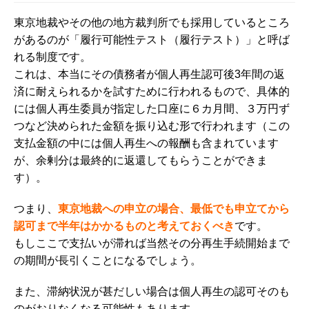
東京地裁やその他の地方裁判所でも採用しているところ
があるのが「履行可能性テスト（履行テスト）」と呼ば
れる制度です。
これは、本当にその債務者が個人再生認可後3年間の返
済に耐えられるかを試すために行われるもので、具体的
には個人再生委員が指定した口座に６カ月間、３万円ず
つなど決められた金額を振り込む形で行われます（この
支払金額の中には個人再生への報酬も含まれています
が、余剰分は最終的に返還してもらうことができま
す）。
つまり、
東京地裁への申立の場合、最低でも申立てから
認可まで半年はかかるものと考えておくべき
です。
もしここで支払いが滞れば当然その分
再生手続開始まで
の期間
が長引くことになるでしょう。
また、滞納状況が甚だしい場合は個人再生の認可そのも
のがおりなくなる可能性もあります。