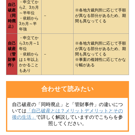
・申立てか
自己
ら2、3カ月
破産
※各地方裁判所に応じて手順
～半年位
（同
－
が異なる部分があるため、期
・依頼から
時廃
間も異なってくる
3カ月～半
止）
年強
・申立てか
自己
ら3カ月～1
※各地方裁判所に応じて手順
破産
年位
が異なる部分があるため、期
（管
・依頼から
－
間も異なってくる
財事
は１年以上
※事案の複雑性に応じてかな
件）
かかること
り幅がある
もあり
合わせて読みたい
自己破産の「同時廃止」と「管財事件」の違いにつ
いて
は
「自己破産とは？メリットデメリットとその
後の生活」
で
詳しく解説していますのでこちらを参
照してください。