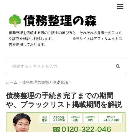
債務整理体験談
おすすめ
債務整理を依頼する際の弁護士の選び方と、それぞれの弁護士の口コミ
や評判を検証し解説します。 ※当サイトはアフィリエイト広
料金比較
告を使用しております。
任意整理料金比較
減額相談
自己破産・個人再生料金比較
専門家の選び方
過払い金料金比較
料金で選ぶ
運営会社情報
ホーム
>
債務整理の種類と基礎知識
>
分割・後払い可で選ぶ
法律事務所の方へ
債務整理の手続き完了までの期間
着手金無料で選ぶ
匿名借金相談
や、ブラックリスト掲載期間を解説
女性専門で選ぶ
24時間年中無休で選ぶ