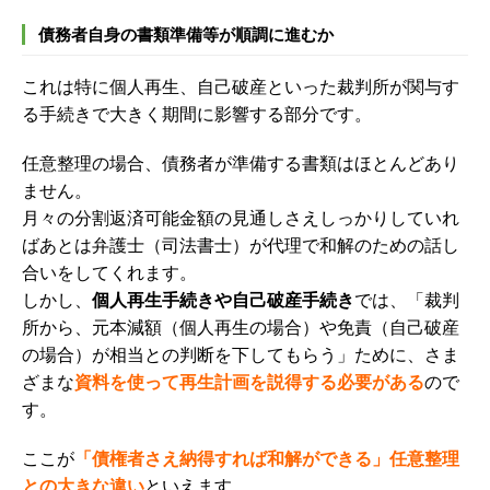
債務者自身の書類準備等が順調に進むか
これは特に個人再生、自己破産といった裁判所が関与す
る手続きで大きく期間に影響する部分です。
任意整理の場合、債務者が準備する書類はほとんどあり
ません。
月々の
分割返済
可能金額の見通しさえしっかりしていれ
ばあとは弁護士（司法書士）が代理で和解のための話し
合いをしてくれます。
しかし、
個人再生手続きや自己破産手続き
では、「裁判
所から、元本減額（個人再生の場合）や免責（自己破産
の場合）が相当との判断を下してもらう」ために、さま
ざまな
資料を使って再生計画を説得する必要がある
ので
す。
ここが
「債権者さえ納得すれば和解ができる」任意整理
との大きな違い
といえます。