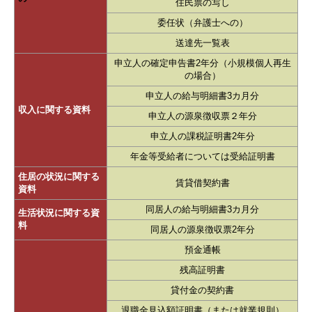
住民票の写し
委任状（弁護士への）
送達先一覧表
申立人の確定申告書2年分（小規模個人再生
の場合）
申立人の給与明細書3カ月分
収入に関する資料
申立人の源泉徴収票２年分
申立人の課税証明書2年分
年金等受給者については受給証明書
住居の状況に関する
賃貸借契約書
資料
同居人の給与明細書3カ月分
生活状況に関する資
料
同居人の源泉徴収票2年分
預金通帳
残高証明書
貸付金の契約書
退職金見込額証明書（または就業規則）