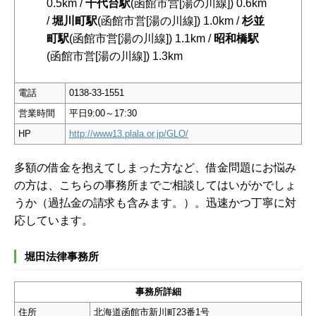
0.5km /
千代台駅
(函館市営[湯の川線]) 0.6km
/
堀川町駅
(函館市営[湯の川線]) 1.0km /
杉並
町駅
(函館市営[湯の川線]) 1.1km /
昭和橋駅
(函館市営[湯の川線]) 1.3km
電話
0138-33-1551
営業時間
平日9:00～17:30
HP
http://www13.plala.or.jp/GLO/
多額の借金を抱えてしまった方など、借金問題にお悩み
の方は、こちらの事務所までご相談してはいがかでしょ
うか（過払金の請求も含みます。）。迅速かつ丁寧に対
応しています。
堀田法律事務所
事務所詳細
住所
北海道函館市新川町23番1号