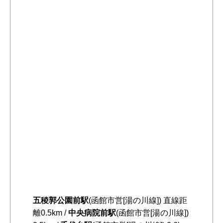
五稜郭公園前駅
(函館市営[湯の川線]) 直線距
離0.5km /
中央病院前駅
(函館市営[湯の川線])