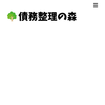
債務整理体験談
おすすめ
料金比較
任意整理料金比較
減額相談
自己破産・個人再生料金比較
専門家の選び方
過払い金料金比較
料金で選ぶ
運営会社情報
分割・後払い可で選ぶ
法律事務所の方へ
着手金無料で選ぶ
匿名借金相談
女性専門で選ぶ
24時間年中無休で選ぶ