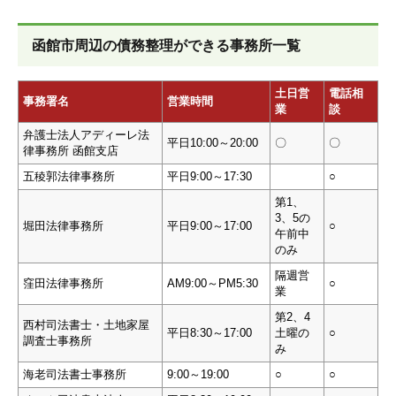
函館市周辺の債務整理ができる事務所一覧
土日営
電話相
事務署名
営業時間
業
談
弁護士法人アディーレ法
平日10:00～20:00
〇
〇
律事務所 函館支店
五稜郭法律事務所
平日9:00～17:30
○
第1、
3、5の
堀田法律事務所
平日9:00～17:00
○
午前中
のみ
隔週営
窪田法律事務所
AM9:00～PM5:30
○
業
第2、4
西村司法書士・土地家屋
平日8:30～17:00
土曜の
○
調査士事務所
み
海老司法書士事務所
9:00～19:00
○
○