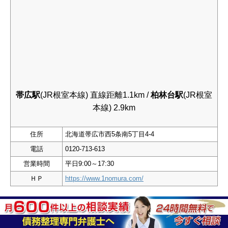
帯広駅
(JR根室本線) 直線距離1.1km /
柏林台駅
(JR根室
本線) 2.9km
住所
北海道帯広市西5条南5丁目4-4
電話
0120-713-613
営業時間
平日9:00～17:30
ＨＰ
https://www.1nomura.com/
多額の借金を負ったり、多重債務に陥ったとき、「債務
整理」という方法で救われることが少なくありません。