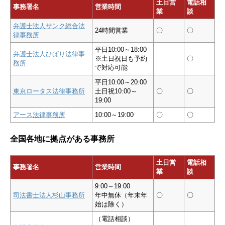
土日営
電話相
事務署名
営業時間
業
談
弁護士法人サンク総合法
24時間営業
〇
〇
律事務所
平日10:00～18:00
弁護士法人ひばり法律事
※土日祝日も予約
〇
務所
で対応可能
平日10:00～20:00
東京ロータス法律事務所
土日祝10:00～
〇
〇
19:00
アース法律事務所
10:00～19:00
〇
〇
全国各地に拠点がある事務所
土日営
電話相
事務署名
営業時間
業
談
9:00～19:00
司法書士法人杉山事務所
年中無休（年末年
〇
〇
始は除く）
（電話相談）