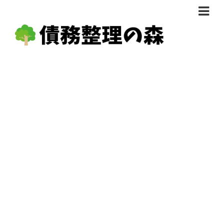
債務整理体験談
おすすめ
料金比較
任意整理料金比較
減額相談
自己破産・個人再生料金比較
専門家の選び方
過払い金料金比較
料金で選ぶ
運営会社情報
分割・後払い可で選ぶ
法律事務所の方へ
着手金無料で選ぶ
匿名借金相談
女性専門で選ぶ
24時間年中無休で選ぶ