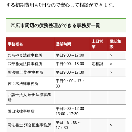
する初期費用も0円なので安心して相談ができます。
帯広市周辺の債務整理ができる事務所一覧
土日営
電話相
事務署名
営業時間
業
談
むらやま法律事務所
平日9:00～17:00
○
武部雅光法律事務所
平日9:00～18:00
応相談
○
司法書士 野村事務所
平日9:00～17:30
○
平日9：00～17：
佐々木法律事務所
30
弁護士法人 岩田法律事務
所
平日9:00～12:00
阪口法律事務所
13:00～17:30
平日 9：00～
司法書士 河合恒生事務所
○
17：30