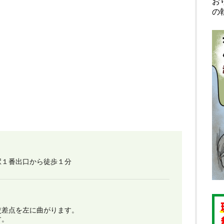
お
の
駅１番出口から徒歩１分
交差点を左に曲がります。
す。