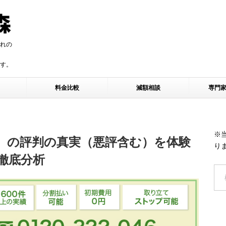
れの
す。
す。
料金比較
減額相談
専門
※
区）の評判の真実（悪評含む）を体験
り
徹底分析