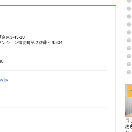
東3-43-10
マンション御徒町第２佐藤ビル304
30
aw.jp/
当
務