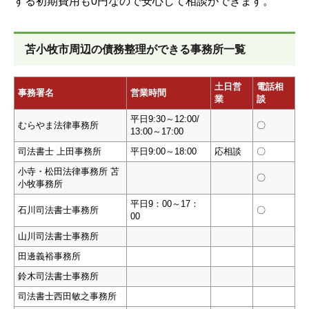
する初期費用も0円なので安心して相談ができます。
苫小牧市周辺の債務整理ができる事務所一覧
土日営
電話相
事務署名
営業時間
業
談
平日9:30～12:00/
むらやま法律事務所
〇
13:00～17:00
司法書士 上田事務所
平日9:00～18:00
応相談
〇
小寺・松田法律事務所 苫
〇
小牧事務所
平日9：00～17：
石川司法書士事務所
〇
00
山川司法書士事務所
田邊義裕事務所
鈴木司法書士事務所
司法書士西田敏之事務所