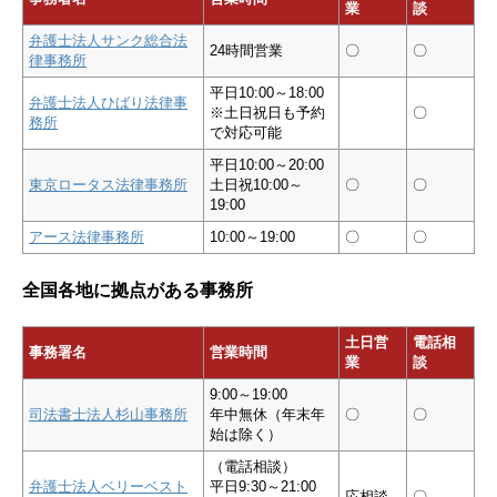
業
談
弁護士法人サンク総合法
24時間営業
〇
〇
律事務所
平日10:00～18:00
弁護士法人ひばり法律事
※土日祝日も予約
〇
務所
で対応可能
平日10:00～20:00
東京ロータス法律事務所
土日祝10:00～
〇
〇
19:00
アース法律事務所
10:00～19:00
〇
〇
全国各地に拠点がある事務所
土日営
電話相
事務署名
営業時間
業
談
9:00～19:00
司法書士法人杉山事務所
年中無休（年末年
〇
〇
始は除く）
（電話相談）
弁護士法人ベリーベスト
平日9:30～21:00
応相談
〇