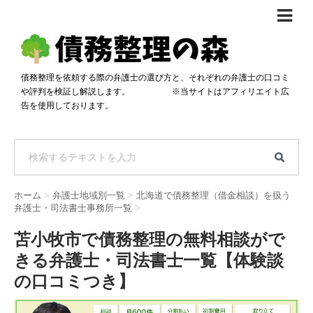
債務整理体験談
おすすめ
債務整理を依頼する際の弁護士の選び方と、それぞれの弁護士の口コミ
や評判を検証し解説します。 ※当サイトはアフィリエイト広
料金比較
告を使用しております。
任意整理料金比較
減額相談
自己破産・個人再生料金比較
専門家の選び方
過払い金料金比較
料金で選ぶ
運営会社情報
ホーム
>
弁護士地域別一覧
>
北海道で債務整理（借金相談）を扱う
分割・後払い可で選ぶ
法律事務所の方へ
弁護士・司法書士事務所一覧
>
着手金無料で選ぶ
匿名借金相談
苫小牧市で債務整理の無料相談がで
きる弁護士・司法書士一覧【体験談
女性専門で選ぶ
の口コミつき】
24時間年中無休で選ぶ