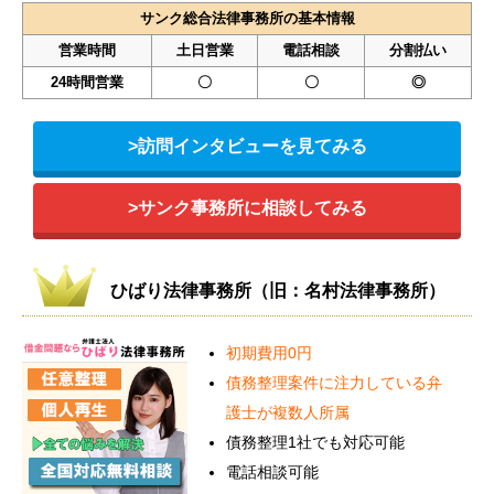
サンク総合法律事務所の基本情報
営業時間
土日営業
電話相談
分割払い
24時間営業
〇
〇
◎
>訪問インタビューを見てみる
>サンク事務所に相談してみる
ひばり法律事務所（旧：名村法律事務所）
初期費用0円
債務整理案件に注力している弁
護士が複数人所属
債務整理1社でも対応可能
電話相談可能