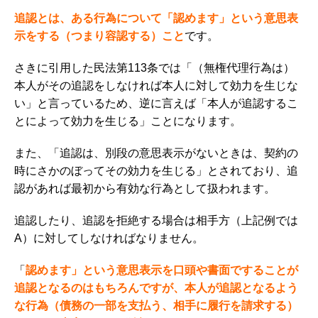
追認とは、ある行為について「認めます」という意思表
示をする（つまり容認する）こと
です。
さきに引用した民法第113条では「（無権代理行為は）
本人がその追認をしなければ本人に対して効力を生じな
い」と言っているため、逆に言えば
「本人が追認するこ
とによって効力を生じる」ことになります。
また、「追認は、別段の意思表示がないときは、契約の
時にさかのぼってその効力を生じる」とされており
、追
認があれば最初から有効な行為として扱われます。
追認したり、追認を拒絶する場合は相手方（上記例では
A）に対してしなければなりません。
「
認めます」という意思表示を口頭や書面ですることが
追認となるのはもちろんですが、本人が
追認となるよう
な行為（債務の一部を支払う、相手に履行を請求する）