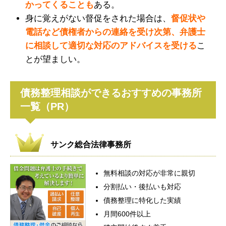
かってくることも
ある。
身に覚えがない督促をされた場合は、
督促状や
電話など債権者からの連絡を受け次第、弁護士
に相談して適切な対応のアドバイスを受ける
こ
とが望ましい。
債務整理相談ができるおすすめの事務所
一覧（PR）
サンク総合法律事務所
無料相談の対応が非常に親切
分割払い・後払いも対応
債務整理に特化した実績
月間600件以上