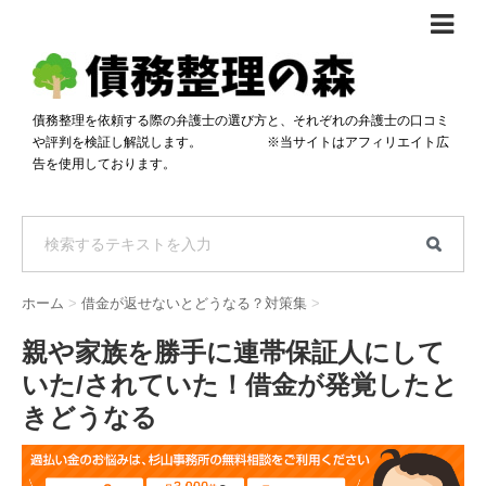
債務整理体験談
おすすめ
債務整理を依頼する際の弁護士の選び方と、それぞれの弁護士の口コミ
や評判を検証し解説します。 ※当サイトはアフィリエイト広
料金比較
告を使用しております。
任意整理料金比較
減額相談
自己破産・個人再生料金比較
専門家の選び方
過払い金料金比較
料金で選ぶ
運営会社情報
ホーム
>
借金が返せないとどうなる？対策集
>
分割・後払い可で選ぶ
法律事務所の方へ
親や家族を勝手に連帯保証人にして
着手金無料で選ぶ
匿名借金相談
いた/されていた！借金が発覚したと
女性専門で選ぶ
きどうなる
24時間年中無休で選ぶ