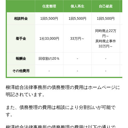
任意整理
個人再生
自己破産
相談料金
1回5,500円
1回5,500円
1回5,500円
1
同時廃止22万
円～
着手金
1社33,000円
33万円～
異時廃止事件
33万円～
報酬金
回収額の20％
-
-
その他費用
-
-
-
柳澤総合法律事務所の債務整理の費用はホームページに
明記されています。
また、債務整理の費用は相談により分割払いが可能で
す。
柳澤総合法律事務所の債務整理の費用は以下の通りで