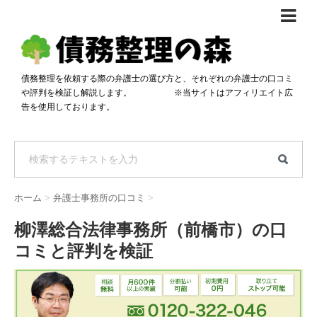
債務整理体験談
おすすめ
債務整理を依頼する際の弁護士の選び方と、それぞれの弁護士の口コミ
や評判を検証し解説します。 ※当サイトはアフィリエイト広
料金比較
告を使用しております。
任意整理料金比較
減額相談
自己破産・個人再生料金比較
専門家の選び方
過払い金料金比較
料金で選ぶ
運営会社情報
ホーム
>
弁護士事務所の口コミ
>
分割・後払い可で選ぶ
法律事務所の方へ
柳澤総合法律事務所（前橋市）の口
着手金無料で選ぶ
匿名借金相談
コミと評判を検証
女性専門で選ぶ
24時間年中無休で選ぶ