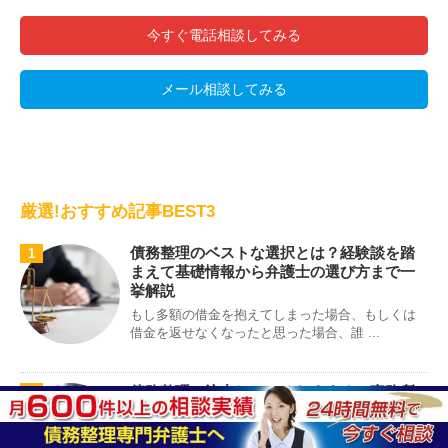
今すぐ電話相談してみる
メール相談してみる
厳選!おすすめ記事BEST3
債務整理のベストな選択とは？経験談を踏
1
まえて基礎情報から弁護士の選び方まで一
挙解説
もし多額の借金を抱えてしまった場合、もしくは
借金を返せなくなったと思った場合、誰 ...
債務整理に注力しているおすすめの事務所
2
一覧【徹底調査】
当サイトでは、実際の取材や債務整理の相談を行