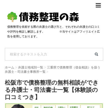
債務整理体験談
おすすめ
債務整理を依頼する際の弁護士の選び方と、それぞれの弁護士の口コミ
や評判を検証し解説します。 ※当サイトはアフィリエイト広
料金比較
告を使用しております。
任意整理料金比較
減額相談
自己破産・個人再生料金比較
専門家の選び方
過払い金料金比較
料金で選ぶ
運営会社情報
ホーム
>
弁護士地域別一覧
>
三重県で債務整理（借金相談）を扱う
分割・後払い可で選ぶ
法律事務所の方へ
弁護士・司法書士事務所一覧
>
着手金無料で選ぶ
匿名借金相談
松阪市で債務整理の無料相談ができ
る弁護士・司法書士一覧【体験談の
女性専門で選ぶ
口コミつき】
24時間年中無休で選ぶ