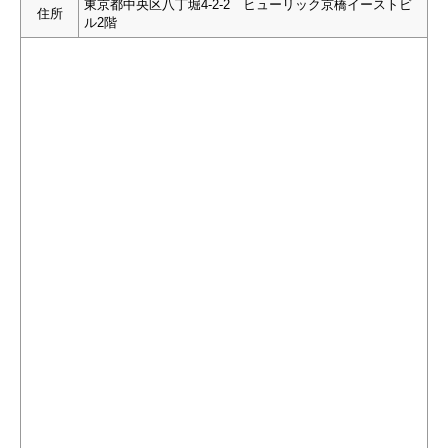
東京都中央区八丁堀4-2-2 ヒューリック京橋イーストビ
住所
ル2階