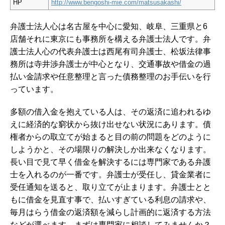
HP
http://www.bengoshi-mie.com/matsusakashi/
弁護士法人心は名古屋を中心に愛知、岐阜、三重県と6
店舗それに東京にも事務所を構える弁護士法人です。弁
護士法人心の代表弁護士は西尾有司弁護士、松坂法律事
務所は寺井渉弁護士が中心となり、交通事故や借金の過
払い金請求や任意整理と言った債務整理のお手伝いを行
っています。
多額の借入金を抱えている人は、その返済に追われるゆ
えに経済的な窮状から抜け出せない状況にあります。債
権者からの取立てが始まると目の前の問題をどのように
しようかと、その場限りの解決しか出来なくなります。
長い目で見て早く借金を解決するには専門家である弁護
士を入れるのが一番です。弁護士が受任し、貸金業者に
受任通知を送ると、取り立てが止まります。弁護士とと
もに借金を見直す事で、払いすぎている利息の請求や、
毎月はらう借金の返済額を減らし計画的に返済する方法
などが選べます。まずは専門家に相談してみませんか？