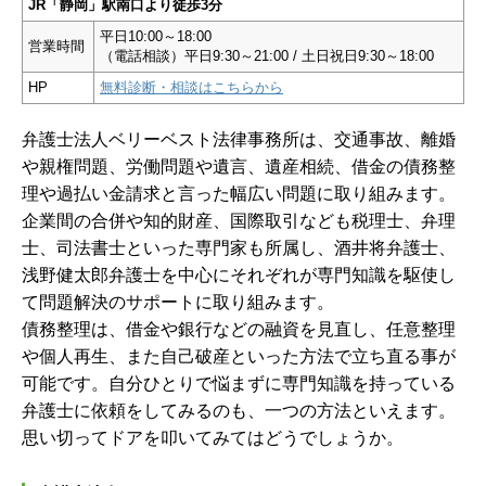
JR「静岡」駅南口より徒歩3分
平日10:00～18:00
営業時間
（電話相談）平日9:30～21:00 / 土日祝日9:30～18:00
HP
無料診断・相談はこちらから
弁護士法人ベリーベスト法律事務所は、交通事故、離婚
や親権問題、労働問題や遺言、遺産相続、借金の債務整
理や過払い金請求と言った幅広い問題に取り組みます。
企業間の合併や知的財産、国際取引なども税理士、弁理
士、司法書士といった専門家も所属し、酒井将弁護士、
浅野健太郎弁護士を中心にそれぞれが専門知識を駆使し
て問題解決のサポートに取り組みます。
債務整理は、借金や銀行などの融資を見直し、任意整理
や個人再生、また自己破産といった方法で立ち直る事が
可能です。自分ひとりで悩まずに専門知識を持っている
弁護士に依頼をしてみるのも、一つの方法といえます。
思い切ってドアを叩いてみてはどうでしょうか。