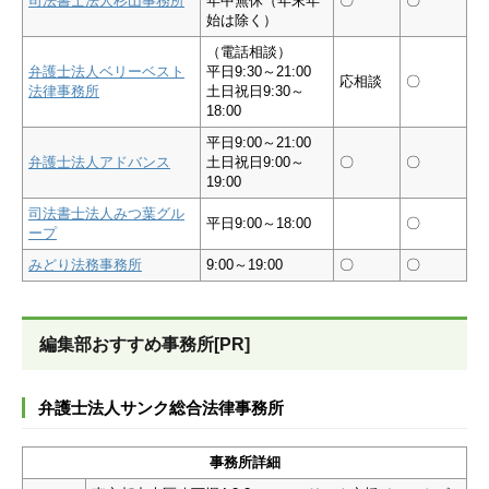
司法書士法人杉山事務所
年中無休（年末年
〇
〇
始は除く）
（電話相談）
弁護士法人ベリーベスト
平日9:30～21:00
応相談
〇
法律事務所
土日祝日9:30～
18:00
平日9:00～21:00
弁護士法人アドバンス
土日祝日9:00～
〇
〇
19:00
司法書士法人みつ葉グル
平日9:00～18:00
〇
ープ
みどり法務事務所
9:00～19:00
〇
〇
編集部おすすめ事務所[PR]
弁護士法人サンク総合法律事務所
事務所詳細