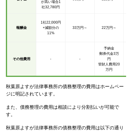
が高い場合1
社32,780円
1
1社22,000円
収
報酬金
+減額分の
33万円～
22万円～
11%
予納金
郵券代金3万
その他費用
-
-
円
管財人費用20
万円
秋葉原よすが法律事務所の債務整理の費用はホームペー
ジに明記されています。
また、債務整理の費用は相談により分割払いが可能で
す。
秋葉原よすが法律事務所の債務整理の費用は以下の通り