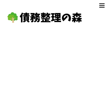
債務整理体験談
おすすめ
料金比較
任意整理料金比較
減額相談
自己破産・個人再生料金比較
専門家の選び方
過払い金料金比較
料金で選ぶ
運営会社情報
分割・後払い可で選ぶ
法律事務所の方へ
着手金無料で選ぶ
匿名借金相談
女性専門で選ぶ
24時間年中無休で選ぶ