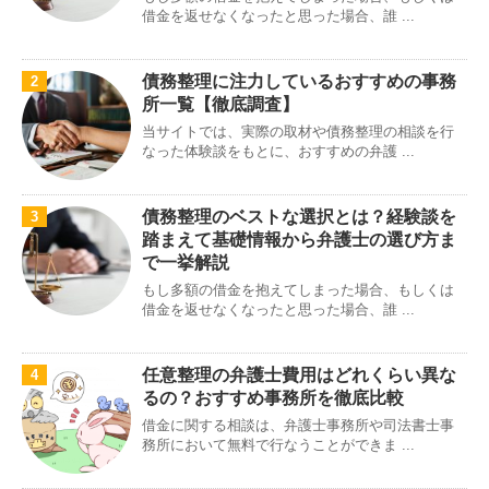
借金を返せなくなったと思った場合、誰 ...
債務整理に注力しているおすすめの事務
2
所一覧【徹底調査】
当サイトでは、実際の取材や債務整理の相談を行
なった体験談をもとに、おすすめの弁護 ...
債務整理のベストな選択とは？経験談を
3
踏まえて基礎情報から弁護士の選び方ま
で一挙解説
もし多額の借金を抱えてしまった場合、もしくは
借金を返せなくなったと思った場合、誰 ...
任意整理の弁護士費用はどれくらい異な
4
るの？おすすめ事務所を徹底比較
借金に関する相談は、弁護士事務所や司法書士事
務所において無料で行なうことができま ...