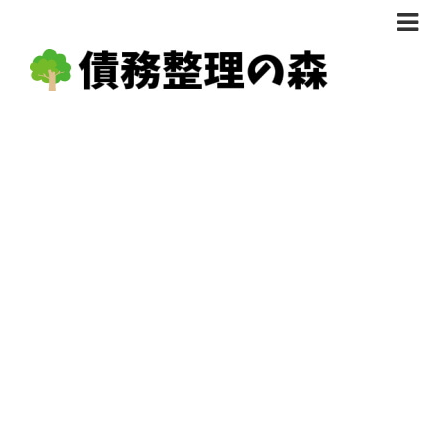
債務整理体験談
おすすめ
料金比較
任意整理料金比較
減額相談
自己破産・個人再生料金比較
専門家の選び方
過払い金料金比較
料金で選ぶ
運営会社情報
分割・後払い可で選ぶ
法律事務所の方へ
着手金無料で選ぶ
匿名借金相談
女性専門で選ぶ
24時間年中無休で選ぶ