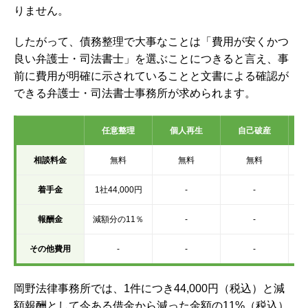
りません。
したがって、債務整理で大事なことは「費用が安くかつ
良い弁護士・司法書士」を選ぶことにつきると言え、事
前に費用が明確に示されていることと文書による確認が
できる弁護士・司法書士事務所が求められます。
任意整理
個人再生
自己破産
相談料金
無料
無料
無料
着手金
1社44,000円
-
-
報酬金
減額分の11％
-
-
その他費用
-
-
-
岡野法律事務所では、1件につき44,000円（税込）と減
額報酬として今ある借金から減った金額の11%（税込）