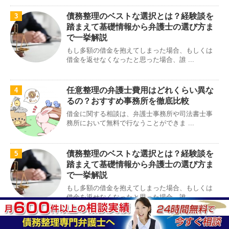
債務整理のベストな選択とは？経験談を
3
踏まえて基礎情報から弁護士の選び方ま
で一挙解説
もし多額の借金を抱えてしまった場合、もしくは
借金を返せなくなったと思った場合、誰 ...
任意整理の弁護士費用はどれくらい異な
4
るの？おすすめ事務所を徹底比較
借金に関する相談は、弁護士事務所や司法書士事
務所において無料で行なうことができま ...
債務整理のベストな選択とは？経験談を
5
踏まえて基礎情報から弁護士の選び方ま
で一挙解説
もし多額の借金を抱えてしまった場合、もしくは
借金を返せなくなったと思った場合、誰 ...
ひばり法律事務所の評判・口コミを徹底
6