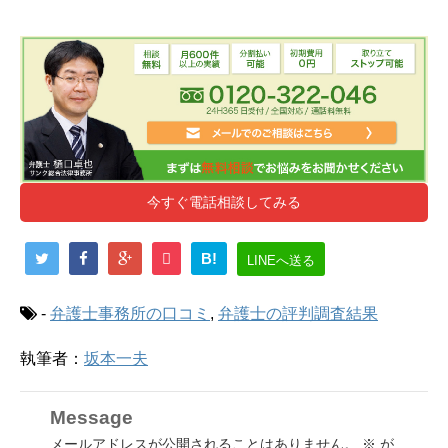
今すぐ電話相談してみる
B!
LINEへ送る
-
弁護士事務所の口コミ
,
弁護士の評判調査結果
執筆者：
坂本一夫
Message
メールアドレスが公開されることはありません。
※
が