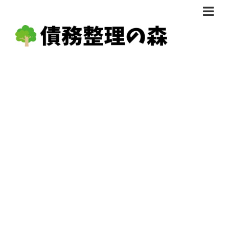
債務整理体験談
おすすめ
料金比較
任意整理料金比較
減額相談
自己破産・個人再生料金比較
専門家の選び方
過払い金料金比較
料金で選ぶ
運営会社情報
分割・後払い可で選ぶ
法律事務所の方へ
着手金無料で選ぶ
匿名借金相談
女性専門で選ぶ
24時間年中無休で選ぶ