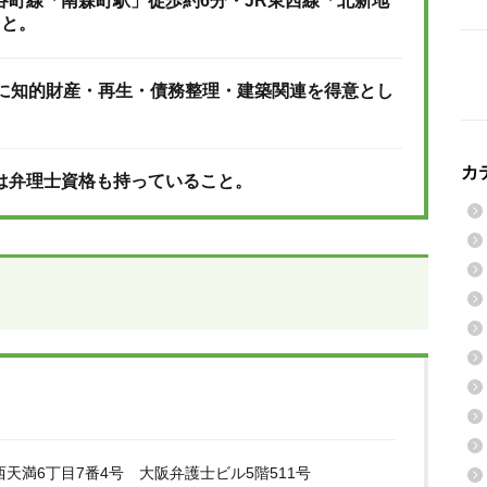
谷町線「南森町駅」徒歩約6分・JR東西線「北新地
こと。
特に知的財産・再生・債務整理・建築関連を得意とし
カ
は弁理士資格も持っていること。
天満6丁目7番4号 大阪弁護士ビル5階511号