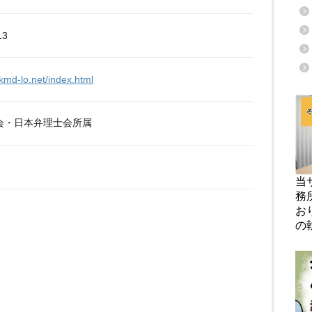
13
kmd-lo.net/index.html
会・日本弁理士会所属
当
務
お
の