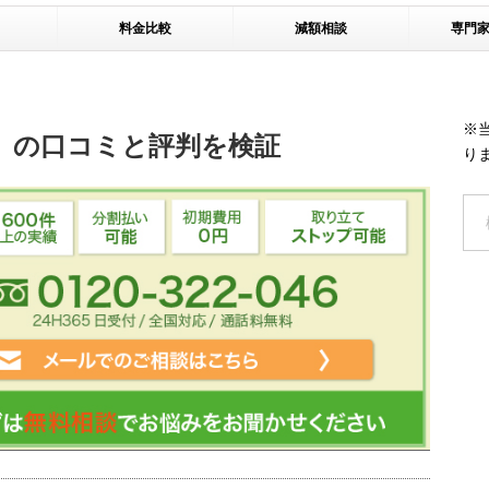
料金比較
減額相談
専門
※
）の口コミと評判を検証
り