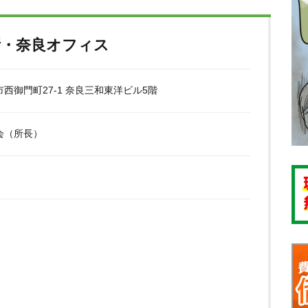
所・奈良オフィス
西御門町27‐1 奈良三和東洋ビル5階
会（所長）