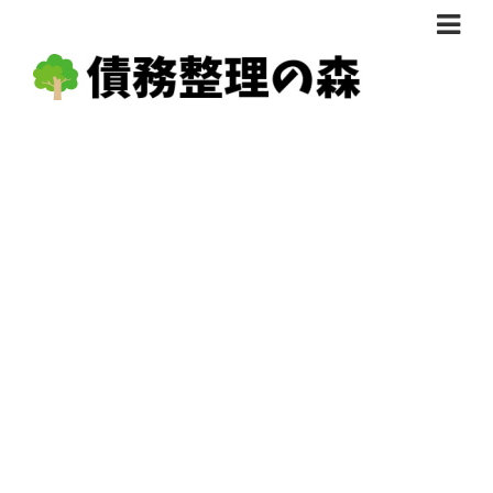
債務整理体験談
おすすめ
料金比較
任意整理料金比較
減額相談
自己破産・個人再生料金比較
専門家の選び方
過払い金料金比較
料金で選ぶ
運営会社情報
分割・後払い可で選ぶ
法律事務所の方へ
着手金無料で選ぶ
匿名借金相談
女性専門で選ぶ
24時間年中無休で選ぶ