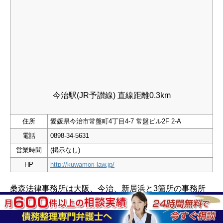
今治駅(JR予讃線) 直線距離0.3km
住所
愛媛県今治市常盤町4丁目4-7 常盤ビル2F 2-A
電話
0898-34-5631
営業時間
(掲示なし)
HP
http://kuwamori-law.jp/
桑森法律事務所は大阪、今治、新居浜と3箇所の事務所
を抱えています。新居浜事務所は、桑森章弁護士を代表
とし、ほか5名の弁護士が一丸となって人々が抱える問