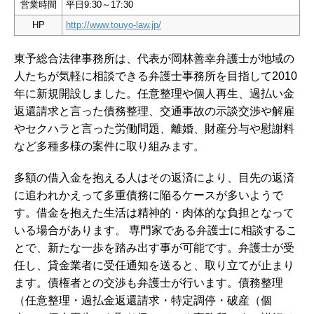
営業時間
平日9:30～17:30
HP
http://www.touyo-law.jp/
東予総合法律事務所は、代表が岡林善幸弁護士が地域の
人たちが気軽に相談できる弁護士事務所を目指して2010
年に新規開設しました。任意整理や個人再生、過払い金
返還請求と言った債務整理、交通事故の示談交渉や解雇
やセクハラと言った労働問題、離婚、財産分与や慰謝料
など多種多様の案件に取り組みます。
多額の借入金を抱える人はその返済により、目先の返済
に追われかえって多重債務に陥るケースが多いようで
す。借金を抱えた生活は精神的・肉体的な負担となって
いる場合があります。 専門家である弁護士に相談するこ
とで、新たな一歩を踏み出す事が可能です。弁護士が受
任し、貸金業者に受任通知を送ると、取り立てが止まり
ます。債権者との交渉も弁護士が行います。
債務整理
（任意整理・過払金返還請求・特定調停・破産（個