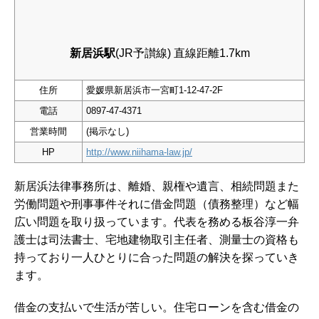
新居浜駅
(JR予讃線) 直線距離1.7km
住所
愛媛県新居浜市一宮町1-12-47-2F
電話
0897-47-4371
営業時間
(掲示なし)
HP
http://www.niihama-law.jp/
新居浜法律事務所は、離婚、親権や遺言、相続問題また
労働問題や刑事事件それに借金問題（債務整理）など幅
広い問題を取り扱っています。代表を務める板谷淳一弁
護士は司法書士、宅地建物取引主任者、測量士の資格も
持っており一人ひとりに合った問題の解決を探っていき
ます。
借金の支払いで生活が苦しい。住宅ローンを含む借金の