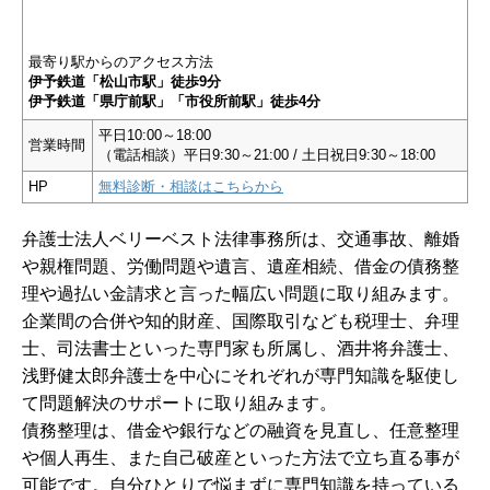
最寄り駅からのアクセス方法
伊予鉄道「松山市駅」徒歩9分
伊予鉄道「県庁前駅」「市役所前駅」徒歩4分
平日10:00～18:00
営業時間
（電話相談）平日9:30～21:00 / 土日祝日9:30～18:00
HP
無料診断・相談はこちらから
弁護士法人ベリーベスト法律事務所は、交通事故、離婚
や親権問題、労働問題や遺言、遺産相続、借金の債務整
理や過払い金請求と言った幅広い問題に取り組みます。
企業間の合併や知的財産、国際取引なども税理士、弁理
士、司法書士といった専門家も所属し、酒井将弁護士、
浅野健太郎弁護士を中心にそれぞれが専門知識を駆使し
て問題解決のサポートに取り組みます。
債務整理は、借金や銀行などの融資を見直し、任意整理
や個人再生、また自己破産といった方法で立ち直る事が
可能です。自分ひとりで悩まずに専門知識を持っている