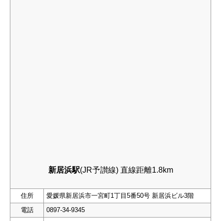
新居浜駅
(JR予讃線) 直線距離1.8km
住所
愛媛県新居浜市一宮町1丁目5番50号 新居浜ビル3階
電話
0897-34-9345