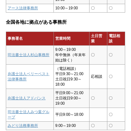
アース法律事務所
10:00～19:00
〇
〇
全国各地に拠点がある事務所
土日営
電話相
事務署名
営業時間
業
談
9:00～19:00
司法書士法人杉山事務所
年中無休（年末年
〇
〇
始は除く）
（電話相談）
弁護士法人ベリーベスト
平日9:30～21:00
応相談
〇
法律事務所
土日祝日9:30～
18:00
平日9:00～21:00
弁護士法人アドバンス
土日祝日9:00～
〇
〇
19:00
司法書士法人みつ葉グル
平日9:00～18:00
〇
ープ
みどり法務事務所
9:00～19:00
〇
〇