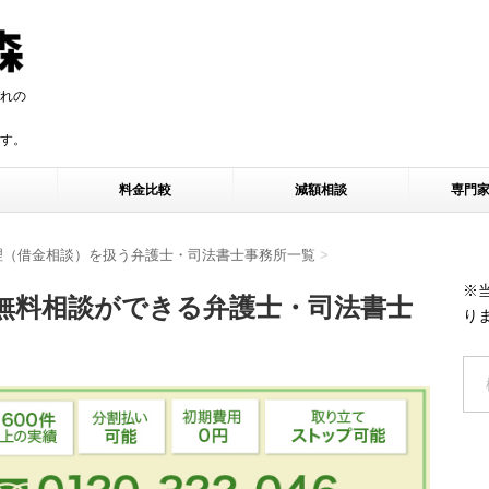
れの
す。
す。
料金比較
減額相談
専門
理（借金相談）を扱う弁護士・司法書士事務所一覧
>
※
無料相談ができる弁護士・司法書士
り