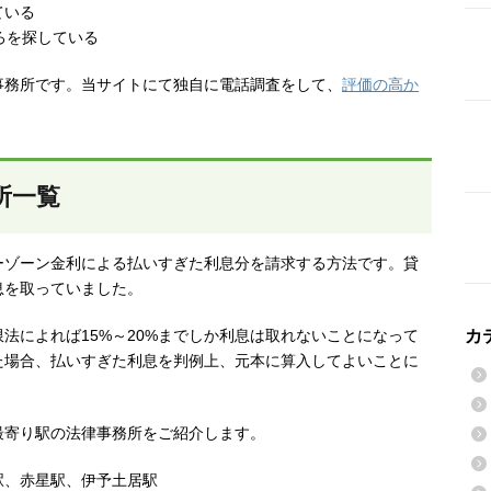
ている
ろを探している
事務所です。当サイトにて独自に電話調査をして、
評価の高か
所一覧
ーゾーン金利による払いすぎた利息分を請求する方法です。貸
息を取っていました。
法によれば15%～20%までしか利息は取れないことになって
カ
た場合、払いすぎた利息を判例上、元本に算入してよいことに
最寄り駅の法律事務所をご紹介します。
駅、赤星駅、伊予土居駅