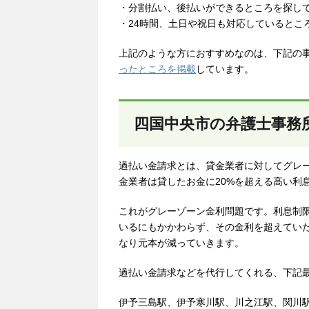
・分割払い、後払いができるところを探し
・24時間、土日や祝日も対応しているとこ
上記のような方におすすめなのは、下記の
ったところを掲載
しています。
四国中央市の弁護士事務
過払い金請求とは、貸金業者に対してグレ
金業者は貸したお金に20%を超える高い利
これがグレーゾーン金利問題です。利息制限
いるにもかかわらず、その金利を超えてい
なり元本が減っていきます。
過払い金請求などを代行してくれる、下記
伊予三島駅、伊予寒川駅、川之江駅、関川