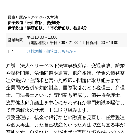
最寄り駅からのアクセス方法
伊予鉄道「松山市駅」徒歩9分
伊予鉄道「県庁前駅」「市役所前駅」徒歩4分
平日10:00～18:00
営業時間
（電話相談）平日9:30～21:00 / 土日祝日9:30～18:00
HP
無料診断・相談はこちらから
弁護士法人ベリーベスト法律事務所は、交通事故、離婚
や親権問題、労働問題や遺言、遺産相続、借金の債務整
理や過払い金請求と言った幅広い問題に取り組みます。
企業間の合併や知的財産、国際取引なども税理士、弁理
士、司法書士といった専門家も所属し、酒井将弁護士、
浅野健太郎弁護士を中心にそれぞれが専門知識を駆使し
て問題解決のサポートに取り組みます。
債務整理は、借金や銀行などの融資を見直し、任意整理
や個人再生、また自己破産といった方法で立ち直る事が
可能です。自分ひとりで悩まずに専門知識を持っている