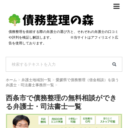
債務整理体験談
おすすめ
債務整理を依頼する際の弁護士の選び方と、それぞれの弁護士の口コミ
や評判を検証し解説します。 ※当サイトはアフィリエイト広
料金比較
告を使用しております。
任意整理料金比較
減額相談
自己破産・個人再生料金比較
専門家の選び方
過払い金料金比較
料金で選ぶ
運営会社情報
ホーム
>
弁護士地域別一覧
>
愛媛県で債務整理（借金相談）を扱う
分割・後払い可で選ぶ
法律事務所の方へ
弁護士・司法書士事務所一覧
>
着手金無料で選ぶ
匿名借金相談
西条市で債務整理の無料相談ができ
る弁護士・司法書士一覧
女性専門で選ぶ
24時間年中無休で選ぶ