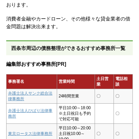
おります。
消費者金融やカードローン、その他様々な貸金業者の借
金問題は解決出来ます。
西条市周辺の債務整理ができるおすすめ事務所一覧
編集部おすすめ事務所[PR]
土日営
電話相
事務署名
営業時間
業
談
弁護士法人サンク総合法
24時間営業
〇
〇
律事務所
平日10:00～18:00
弁護士法人ひばり法律事
※土日祝日も予約
〇
務所
で対応可能
平日10:00～20:00
東京ロータス法律事務所
土日祝10:00～
〇
〇