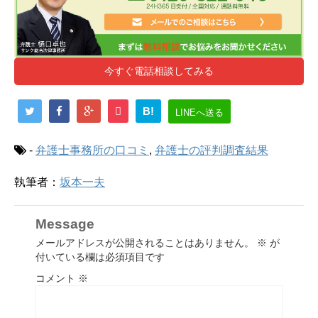
今すぐ電話相談してみる
B!
LINEへ送る
-
弁護士事務所の口コミ
,
弁護士の評判調査結果
執筆者：
坂本一夫
Message
メールアドレスが公開されることはありません。
※
が
付いている欄は必須項目です
コメント
※