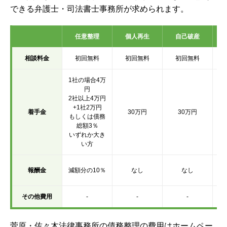
できる弁護士・司法書士事務所が求められます。
任意整理
個人再生
自己破産
相談料金
初回無料
初回無料
初回無料
1社の場合4万
円
2社以上4万円
+1社2万円
着手金
30万円
30万円
もしくは債務
総額3％
いずれか大き
い方
報酬金
減額分の10％
なし
なし
その他費用
-
-
-
菅原・佐々木法律事務所の債務整理の費用はホームペー