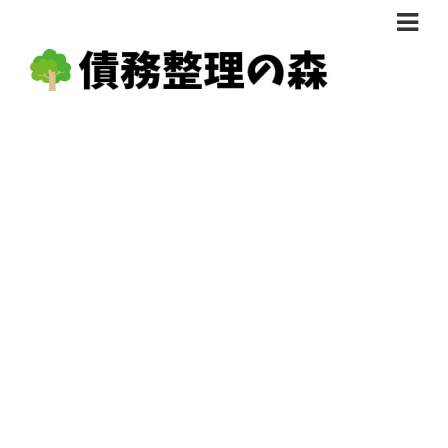
債務整理体験談
おすすめ
料金比較
任意整理料金比較
減額相談
自己破産・個人再生料金比較
専門家の選び方
過払い金料金比較
料金で選ぶ
運営会社情報
分割・後払い可で選ぶ
法律事務所の方へ
着手金無料で選ぶ
匿名借金相談
女性専門で選ぶ
24時間年中無休で選ぶ