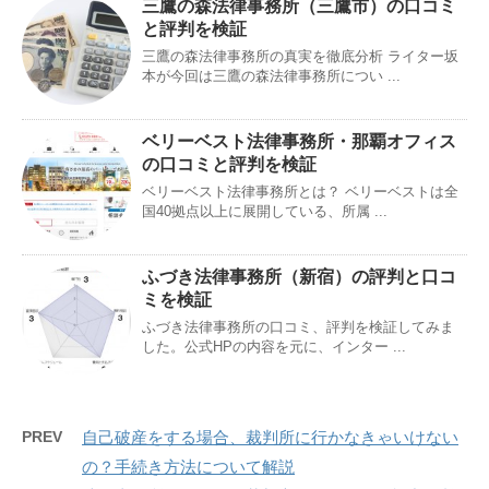
三鷹の森法律事務所（三鷹市）の口コミ
と評判を検証
三鷹の森法律事務所の真実を徹底分析 ライター坂
本が今回は三鷹の森法律事務所につい ...
ベリーベスト法律事務所・那覇オフィス
の口コミと評判を検証
ベリーベスト法律事務所とは？ ベリーベストは全
国40拠点以上に展開している、所属 ...
ふづき法律事務所（新宿）の評判と口コ
ミを検証
ふづき法律事務所の口コミ、評判を検証してみま
した。公式HPの内容を元に、インター ...
PREV
自己破産をする場合、裁判所に行かなきゃいけない
の？手続き方法について解説