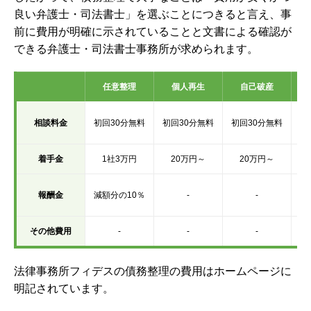
良い弁護士・司法書士」を選ぶことにつきると言え、事
前に費用が明確に示されていることと文書による確認が
できる弁護士・司法書士事務所が求められます。
任意整理
個人再生
自己破産
初
相談料金
初回30分無料
初回30分無料
初回30分無料
着手金
1社3万円
20万円～
20万円～
報酬金
減額分の10％
-
-
その他費用
-
-
-
法律事務所フィデスの債務整理の費用はホームページに
明記されています。