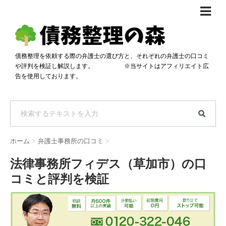
債務整理体験談
おすすめ
債務整理を依頼する際の弁護士の選び方と、それぞれの弁護士の口コミ
や評判を検証し解説します。 ※当サイトはアフィリエイト広
料金比較
告を使用しております。
任意整理料金比較
減額相談
自己破産・個人再生料金比較
専門家の選び方
過払い金料金比較
料金で選ぶ
運営会社情報
ホーム
>
弁護士事務所の口コミ
>
分割・後払い可で選ぶ
法律事務所の方へ
法律事務所フィデス（草加市）の口
着手金無料で選ぶ
匿名借金相談
コミと評判を検証
女性専門で選ぶ
24時間年中無休で選ぶ