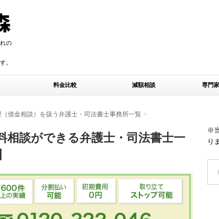
れの
す。
す。
料金比較
減額相談
専門
理（借金相談）を扱う弁護士・司法書士事務所一覧
>
※
料相談ができる弁護士・司法書士一
り
】