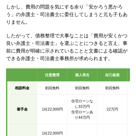
しかし、費用の問題を気にする余り「安かろう悪かろ
う」の弁護士・司法書士に委任してしまうと元も子もあ
りません。
したがって、債務整理で大事なことは「費用が安くかつ
良い弁護士・司法書士」を選ぶことにつきると言え、事
前に費用が明確に示されていることと文書による確認が
できる弁護士・司法書士事務所が求められます。
任意整理
個人再生
自己破産
相談料金
初回無料
初回無料
初回無料
住宅ローンな
し33万円
着手金
1社22,000円
22万円
1
住宅ローンあ
り44万円
1
1社22,000円