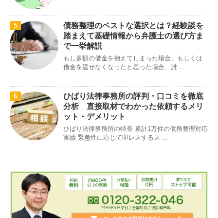
債務整理のベストな選択とは？経験談を
5
踏まえて基礎情報から弁護士の選び方ま
で一挙解説
もし多額の借金を抱えてしまった場合、もしくは
借金を返せなくなったと思った場合、誰 ...
ひばり法律事務所の評判・口コミを徹底
6
分析 直接取材でわかった依頼するメリ
ット・デメリット
ひばり法律事務所の特長 累計1万件の債務整理対応
実績 緊急性に応じて即レスするス ...