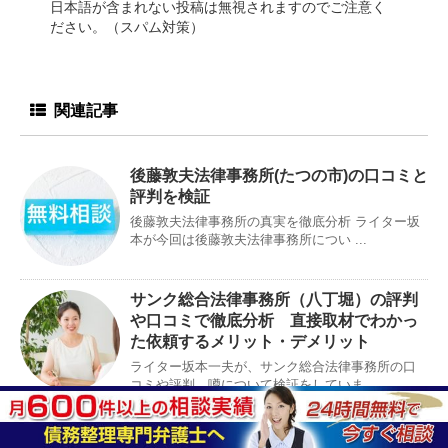
日本語が含まれない投稿は無視されますのでご注意く
ださい。（スパム対策）
関連記事
後藤敦夫法律事務所(たつの市)の口コミと
評判を検証
後藤敦夫法律事務所の真実を徹底分析 ライター坂
本が今回は後藤敦夫法律事務所につい ...
サンク総合法律事務所（八丁堀）の評判
や口コミで徹底分析 直接取材でわかっ
た依頼するメリット・デメリット
ライター坂本一夫が、サンク総合法律事務所の口
コミや評判、噂について検証をしていま ...
取手駅前法律事務所（取手市）の口コミ