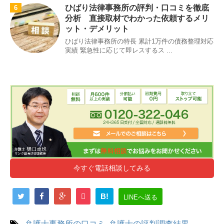
ひばり法律事務所の評判・口コミを徹底
6
分析 直接取材でわかった依頼するメリ
ット・デメリット
ひばり法律事務所の特長 累計1万件の債務整理対応
実績 緊急性に応じて即レスするス ...
今すぐ電話相談してみる
B!
LINEへ送る
-
弁護士事務所の口コミ
,
弁護士の評判調査結果