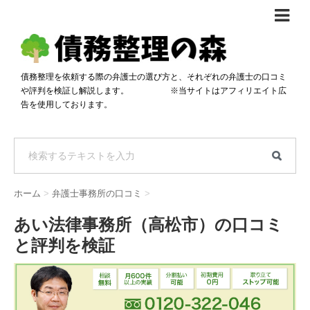
債務整理体験談
おすすめ
債務整理を依頼する際の弁護士の選び方と、それぞれの弁護士の口コミ
や評判を検証し解説します。 ※当サイトはアフィリエイト広
料金比較
告を使用しております。
任意整理料金比較
減額相談
自己破産・個人再生料金比較
専門家の選び方
過払い金料金比較
料金で選ぶ
運営会社情報
ホーム
>
弁護士事務所の口コミ
>
分割・後払い可で選ぶ
法律事務所の方へ
あい法律事務所（高松市）の口コミ
着手金無料で選ぶ
匿名借金相談
と評判を検証
女性専門で選ぶ
24時間年中無休で選ぶ