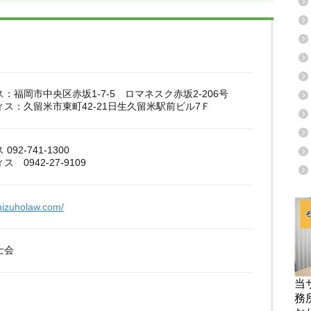
：福岡市中央区赤坂1-7-5 ロマネスク赤坂2-206号
ス：久留米市東町42-21日生久留米駅前ビル7Ｆ
92-741-1300
 0942-27-9109
mizuholaw.com/
士会
当
務