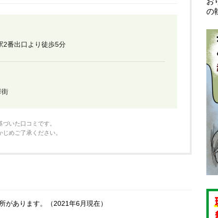
お
の
駅2番出口より徒歩5分
華街
基づいた口コミです。
かじめご了承ください。
があります。（2021年6月現在）