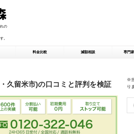
れの
す。
す。
料金比較
減額相談
専門
※
市・久留米市)の口コミと評判を検証
り