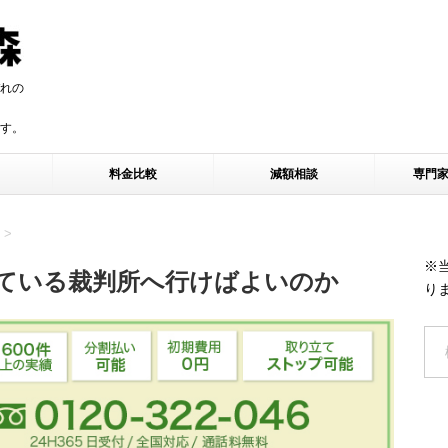
れの
す。
す。
料金比較
減額相談
専門
>
※
ている裁判所へ行けばよいのか
り