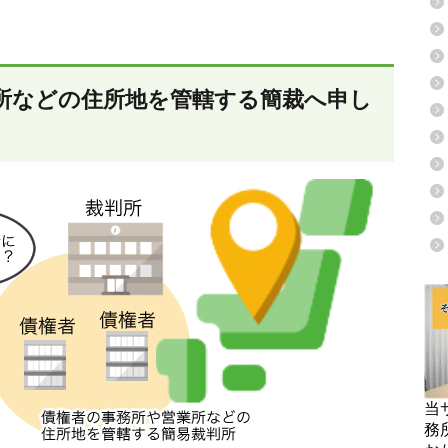
所などの住所地を管轄する簡裁へ申し
当
務