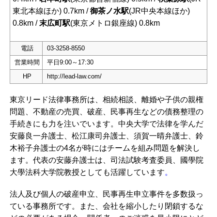
東北本線ほか) 0.7km /
御茶ノ水駅
(JR中央本線ほか)
0.8km /
末広町駅
(東京メトロ銀座線) 0.8km
電話
03-3258-8550
営業時間
平日9:00～17:30
HP
http://lead-law.com/
東京リード法律事務所は、相続相談、離婚や子供の親権
問題、不動産の売買、破産、民事再生などの債務整理の
手続きにも力を注いでいます。中央大学で法律を学んだ
安藤良一弁護士、松江康司弁護士、須賀一晴弁護士、鈴
木裕子弁護士の4名が時にはチームを組み問題を解決し
ます。代表の安藤弁護士は、司法試験考査委員、國學院
大學法科大学院教授としても活躍しています
。
法人及び個人の破産申立、民事再生申立事件を多数扱っ
ている事務所です。また、会社を縮小したり閉鎖するな