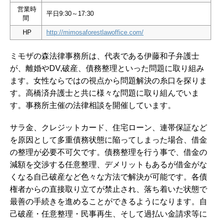
営業時
平日9:30～17:30
間
HP
http://mimosaforestlawoffice.com/
ミモザの森法律事務所は、代表である伊藤和子弁護士
が、離婚やDV,破産、債務整理といった問題に取り組み
ます。女性ならではの視点から問題解決の糸口を探りま
す。高橋済弁護士と共に様々な問題に取り組んでいま
す。事務所主催の法律相談を開催しています。
サラ金、クレジットカード、住宅ローン、連帯保証など
を原因として多重債務状態に陥ってしまった場合、借金
の整理が必要不可欠です。債務整理を行う事で、借金の
減額を交渉する任意整理、デメリットもあるが借金がな
くなる自己破産など色々な方法で解決が可能です。各債
権者からの直接取り立てが禁止され、落ち着いた状態で
最善の手続きを進めることができるようになります。
自
己破産・任意整理・民事再生、そして過払い金請求等に