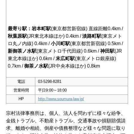
最寄り駅：岩本町駅
(東京都営新宿線) 直線距離0.4km /
秋葉原駅
(JR東北本線ほか) 0.4km /
淡路町駅
(東京メト
ロ丸ノ内線) 0.4km /
小川町駅
(東京都営新宿線) 0.5km /
新御茶ノ水駅
(東京メトロ千代田線) 0.6km /
神田駅
(JR
東北本線ほか) 0.6km /
末広町駅
(東京メトロ銀座線)
0.7km /
御茶ノ水駅
(JR中央本線ほか) 0.8km
電話
03-5298-8281
営業時間
平日9:00～18:00
HP
http://www.soumura-law.jp/
宗村法律事務所は、個人、法人を問わずに様々な紛争、
金銭トラブル、不動産トラブル、交通事故や損額賠償請
求、離婚や相続、倒産や債務整理など様々な問題に取り