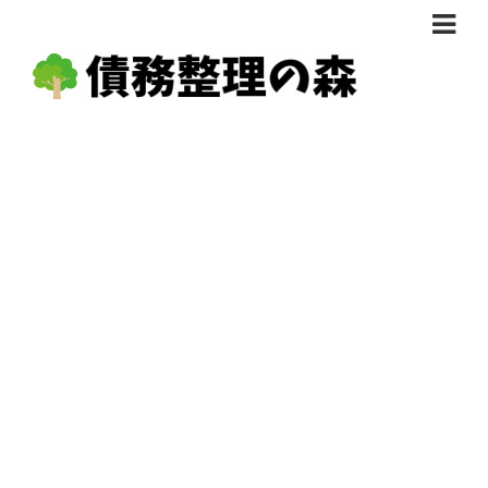
債務整理体験談
おすすめ
料金比較
任意整理料金比較
減額相談
自己破産・個人再生料金比較
専門家の選び方
過払い金料金比較
料金で選ぶ
運営会社情報
分割・後払い可で選ぶ
法律事務所の方へ
着手金無料で選ぶ
匿名借金相談
女性専門で選ぶ
24時間年中無休で選ぶ