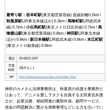
最寄り駅：岩本町駅
(東京都営新宿線) 直線距離0.2km /
秋葉原駅
(JR東北本線ほか) 0.3km /
馬喰町駅
(JR総武本
線) 0.7km /
小伝馬町駅
(東京メトロ日比谷線) 0.7km /
馬
喰横山駅
(東京都営新宿線) 0.8km /
神田駅
(JR東北本線
ほか) 0.8km /
新日本橋駅
(JR総武本線) 0.8km /
末広町駅
(東京メトロ銀座線) 0.8km
電話
03-5823-1507
営業
(掲示なし)
時間
HP
http://www.kamesan-law.com/index.html
神田のカメさん法律事務所は、秋葉原の弁護士事務所だ
けあって、アニメを愛しヲタクを自負する太田真也弁護
士が、起業法務、相続関連の書類作成、顧問サービス、
借金の問題解決に繋がる債務整理などにも力を注いでい