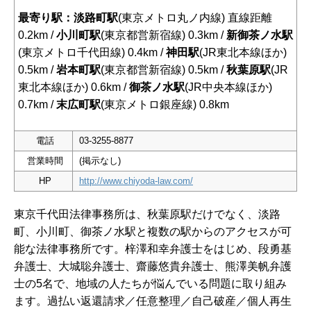
最寄り駅：淡路町駅
(東京メトロ丸ノ内線) 直線距離
0.2km /
小川町駅
(東京都営新宿線) 0.3km /
新御茶ノ水駅
(東京メトロ千代田線) 0.4km /
神田駅
(JR東北本線ほか)
0.5km /
岩本町駅
(東京都営新宿線) 0.5km /
秋葉原駅
(JR
東北本線ほか) 0.6km /
御茶ノ水駅
(JR中央本線ほか)
0.7km /
末広町駅
(東京メトロ銀座線) 0.8km
電話
03-3255-8877
営業時間
(掲示なし)
HP
http://www.chiyoda-law.com/
東京千代田法律事務所は、秋葉原駅だけでなく、淡路
町、小川町、御茶ノ水駅と複数の駅からのアクセスが可
能な法律事務所です。梓澤和幸弁護士をはじめ、段勇基
弁護士、大城聡弁護士、齋藤悠貴弁護士、熊澤美帆弁護
士の5名で、地域の人たちが悩んでいる問題に取り組み
ます。過払い返還請求／任意整理／自己破産／個人再生