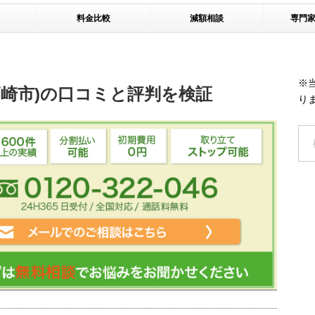
料金比較
減額相談
専門
※
高崎市)の口コミと評判を検証
り