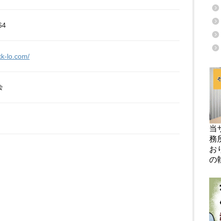
64
tk-lo.com/
会
当
務
お
の