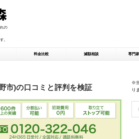
れの
す。
す。
料金比較
減額相談
専門
※
野市)の口コミと評判を検証
り