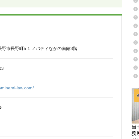
野市長野町5-1 ノバティながの南館3階
03
kaminami-law.com/
会
当
務