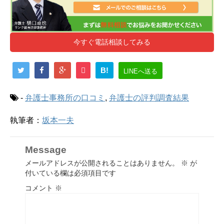
今すぐ電話相談してみる
B!
LINEへ送る
-
弁護士事務所の口コミ
,
弁護士の評判調査結果
執筆者：
坂本一夫
Message
メールアドレスが公開されることはありません。
※
が
付いている欄は必須項目です
コメント
※