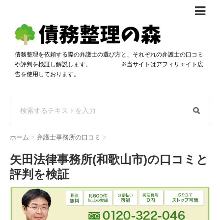
債務整理体験談
おすすめ
債務整理を依頼する際の弁護士の選び方と、それぞれの弁護士の口コミ
や評判を検証し解説します。 ※当サイトはアフィリエイト広
料金比較
告を使用しております。
任意整理料金比較
減額相談
自己破産・個人再生料金比較
専門家の選び方
過払い金料金比較
料金で選ぶ
運営会社情報
ホーム
>
弁護士事務所の口コミ
>
分割・後払い可で選ぶ
法律事務所の方へ
矢田法律事務所(和歌山市)の口コミと
着手金無料で選ぶ
匿名借金相談
評判を検証
女性専門で選ぶ
24時間年中無休で選ぶ