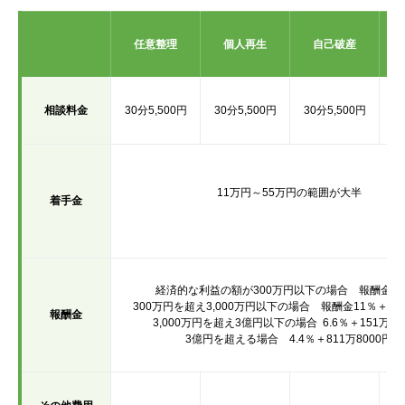
任意整理
個人再生
自己破産
相談料金
30分5,500円
30分5,500円
30分5,500円
3
11万円～55万円の範囲が大半
着手金
経済的な利益の額が300万円以下の場合
報酬金17
300万円を超え3,000万円以下の場合 報酬金
11％＋19
報酬金
3,000万円を超え3億円以下の場合
6.6％＋151万80
3億円を超える場合
4.4％＋811万8000円