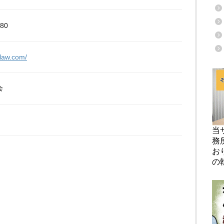
380
-law.com/
会
当
務
お
の