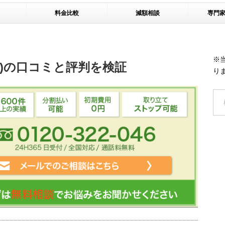
料金比較
減額相談
専門
※
)の口コミと評判を検証
り