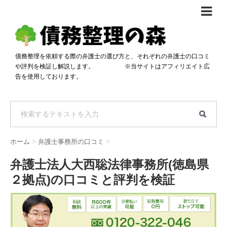
債務整理体験談
おすすめ
債務整理を依頼する際の弁護士の選び方と、それぞれの弁護士の口コミ
や評判を検証し解説します。 ※当サイトはアフィリエイト広
料金比較
告を使用しております。
任意整理料金比較
減額相談
自己破産・個人再生料金比較
専門家の選び方
過払い金料金比較
料金で選ぶ
運営会社情報
ホーム
>
弁護士事務所の口コミ
>
分割・後払い可で選ぶ
法律事務所の方へ
弁護士法人大西聡法律事務所(徳島県
着手金無料で選ぶ
匿名借金相談
２拠点)の口コミと評判を検証
女性専門で選ぶ
24時間年中無休で選ぶ