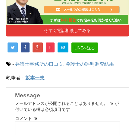
今すぐ電話相談してみる
B!
LINEへ送る
-
弁護士事務所の口コミ
,
弁護士の評判調査結果
執筆者：
坂本一夫
Message
メールアドレスが公開されることはありません。
※
が
付いている欄は必須項目です
コメント
※