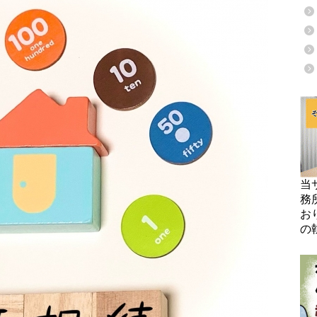
当
務
お
の