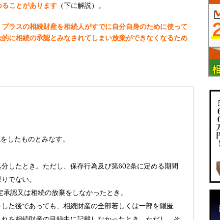
めることがあります
（下に解説）。
、
プラスの相続財産を相続人がすでに自分自身のために使って
法的に相続の承認とみなされてしまい放棄ができなくなるため
。
認をしたものとみなす。
処分したとき。ただし、保存行為及び
第602条
に定める期間
限りでない。
定承認
又は
相続の放棄
をしなかったとき。
をした後であっても、相続財産の全部若しくは一部を隠匿
これを相続財産の目録中に記載しなかったとき。ただし、そ