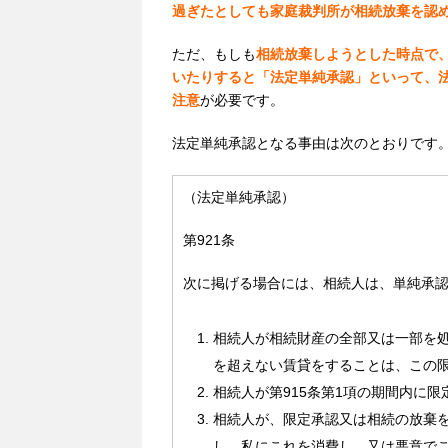
過ぎたとしても家庭裁判所が相続放棄を認
ただ、もしも
相続放棄しようとした時点で
いたりすると「法定単純承認」といって、
注意
が必要です。
法定単純承認となる事由は次のとおりです
（法定
単純承認
）
第921条
次に掲げる場合には、相続人は、単純承
相続人が相続財産の全部又は一部を
を超えない賃貸をすることは、この
相続人が
第915条第1項
の期間内に
限
相続人が、限定承認又は相続の放棄
し、私にこれを消費し、又は悪意で