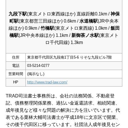
九段下駅
(東京メトロ東西線ほか) 直線距離0.1km /
神保
町駅
(東京都営三田線ほか) 0.6km /
水道橋駅
(JR中央本
線ほか) 0.9km /
竹橋駅
(東京メトロ東西線) 1.0km /
飯田
橋駅
(JR中央本線ほか) 1.1km /
新御茶ノ水駅
(東京メト
ロ千代田線) 1.3km
住所
東京都千代田区九段南1丁目5-6 りそな九段ビル7階
電話
03-5214-0277
営業時間
(掲示なし)
HP
http://www.trad-law.com/
TRAD司法書士事務所は、会社の法務関係、不動産登
記、債務整理関係業務、過払い金返還請求、相続関連、
成年後見など様々な問題の解決に力を注いでいます。代
表である栗林大輔司法書士が平成18年に文京区で開業、
その後千代田区に移っています。
社団法人成年後見セン