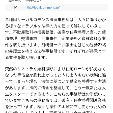
営業時間
(掲示なし)
HP
http://legalcommons.jp/
早稲田リーガルコモンズ法律事務所は、人々に降りかか
る様々なトラブルを法律の力を使って解決していきま
す。不動産取引や損害賠償、破産や任意整理と言った債
務整理、交通事故、刑事事件、企業法務と多種多様な案
件を取り扱います。河崎健一郎弁護士をはじめ総勢27名
の弁護士を抱える法律事務所です。それぞれが得意とす
る案件を取り扱います。
突然のリストラや給料減額により住宅ローンが払えなく
なった等借金が膨れ上がってどうしようもない状態に陥
ってしまった場合、法律に基づいて借金を整理する方法
があります。法的に借金を整理して、もう一度新たな人
生をスタートできるよう、こちらの事務所はお手伝いし
ています
こちらの事務所では、破産・任意整理関連業務
を扱っています。様々な案件の困難に立ち向かうための
お手伝いをしています。詳細はお問い合わせ下さい。