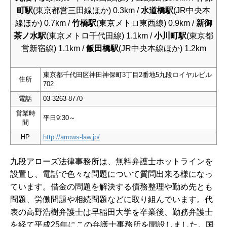
町駅
(東京都営三田線ほか) 0.3km /
水道橋駅
(JR中央本
線ほか) 0.7km /
竹橋駅
(東京メトロ東西線) 0.9km /
新御
茶ノ水駅
(東京メトロ千代田線) 1.1km /
小川町駅
(東京都
営新宿線) 1.1km /
飯田橋駅
(JR中央本線ほか) 1.2km
東京都千代田区神田神保町3丁目2番地5九段ロイヤルビル
住所
702
電話
03-3263-8770
営業時
平日9:30～
間
HP
http://arrows-law.jp/
九段アローズ法律事務所は、無料弁護士ホットラインを
設置し、電話で色々な問題について質問出来る様になっ
ています。借金の問題を解決する債務整理や勤め先とも
問題、労働問題や相続問題などに取り組んでいます。代
表の高野浩樹弁護士は早稲田大学を卒業後、勤務弁護士
を経て平成25年にこの弁護士事務所を開設しました。
国