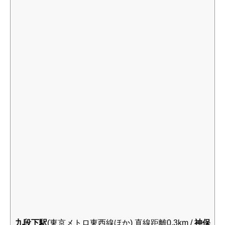
九段下駅
(東京メトロ東西線ほか) 直線距離0.3km /
神保