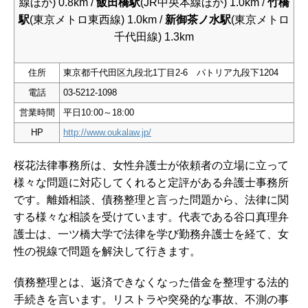
線ほか) 0.8km /
飯田橋駅
(JR中央本線ほか) 1.0km /
竹橋
駅
(東京メトロ東西線) 1.0km /
新御茶ノ水駅
(東京メトロ
千代田線) 1.3km
住所
東京都千代田区九段北1丁目2-6 パトリア九段下1204
電話
03-5212-1098
営業時間
平日10:00～18:00
HP
http://www.oukalaw.jp/
桜花法律事務所は、女性弁護士が依頼者の立場に立って
様々な問題に対応してくれると定評がある弁護士事務所
です。離婚相談、債務整理と言った問題から、法律に関
する様々な相談を受けています。代表である谷口真理弁
護士は、一ツ橋大学で法律を学び勤務弁護士を経て、女
性の視線で問題を解決して行きます。
債務整理とは、返済できなくなった借金を整理する法的
手続きを言います。リストラや突発的な事故、不測の事