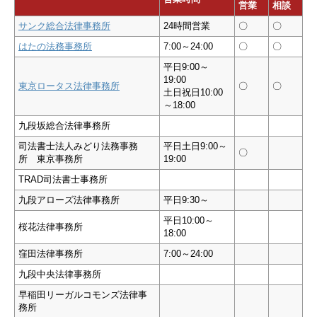
営業
相談
サンク総合法律事務所
24時間営業
〇
〇
はたの法務事務所
7:00～24:00
〇
〇
平日9:00～
19:00
東京ロータス法律事務所
〇
〇
土日祝日10:00
～18:00
九段坂総合法律事務所
司法書士法人みどり法務事務
平日土日9:00～
〇
所 東京事務所
19:00
TRAD司法書士事務所
九段アローズ法律事務所
平日9:30～
平日10:00～
桜花法律事務所
18:00
窪田法律事務所
7:00～24:00
九段中央法律事務所
早稲田リーガルコモンズ法律事
務所