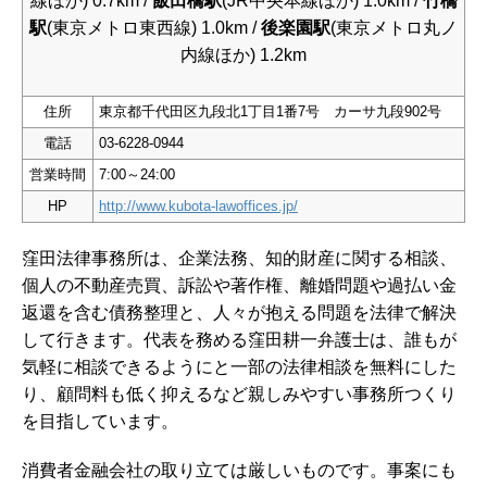
線ほか) 0.7km /
飯田橋駅
(JR中央本線ほか) 1.0km /
竹橋
駅
(東京メトロ東西線) 1.0km /
後楽園駅
(東京メトロ丸ノ
内線ほか) 1.2km
住所
東京都千代田区九段北1丁目1番7号 カーサ九段902号
電話
03-6228-0944
営業時間
7:00～24:00
HP
http://www.kubota-lawoffices.jp/
窪田法律事務所は、企業法務、知的財産に関する相談、
個人の不動産売買、訴訟や著作権、離婚問題や過払い金
返還を含む債務整理と、人々が抱える問題を法律で解決
して行きます。代表を務める窪田耕一弁護士は、誰もが
気軽に相談できるようにと一部の法律相談を無料にした
り、顧問料も低く抑えるなど親しみやすい事務所つくり
を目指しています。
消費者金融会社の取り立ては厳しいものです。事案にも