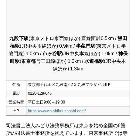
九段下駅
(東京メトロ東西線ほか) 直線距離0.5km /
飯田
橋駅
(JR中央本線ほか) 0.9km /
半蔵門駅
(東京メトロ半
蔵門線) 1.0km /
市ヶ谷駅
(JR中央本線ほか) 1.0km /
神保
町駅
(東京都営三田線ほか) 1.0km /
水道橋駅
(JR中央本
線ほか) 1.3km
住所
東京都千代田区九段南2-2-3 九段プラザビル8Ｆ
電話
0120-129-046
営業時間
平日土日9:00～19:00
HP
https://www.o-shihoushoshi.com/
司法書士法人みどり法務事務所は東京を始め全国の6箇
所の司法書士事務所を抱えています。東京事務所では寺