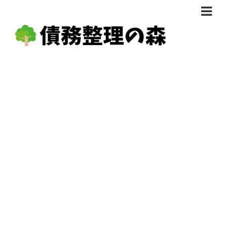
債務整理体験談
おすすめ
料金比較
任意整理料金比較
減額相談
自己破産・個人再生料金比較
専門家の選び方
過払い金料金比較
料金で選ぶ
運営会社情報
分割・後払い可で選ぶ
法律事務所の方へ
着手金無料で選ぶ
匿名借金相談
女性専門で選ぶ
24時間年中無休で選ぶ