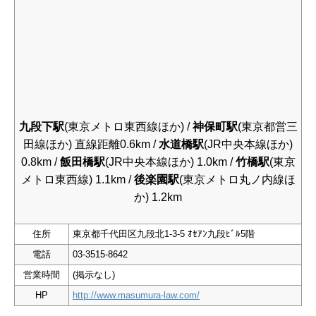
九段下駅
(東京メトロ東西線ほか) /
神保町駅
(東京都営三
田線ほか) 直線距離0.6km /
水道橋駅
(JR中央本線ほか)
0.8km /
飯田橋駅
(JR中央本線ほか) 1.0km /
竹橋駅
(東京
メトロ東西線) 1.1km /
後楽園駅
(東京メトロ丸ノ内線ほ
か) 1.2km
住所
東京都千代田区九段北1-3-5 ｵｾｱﾝ九段ﾋﾞﾙ5階
電話
03-3515-8642
営業時間
(掲示なし)
HP
http://www.masumura-law.com/