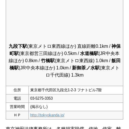
九段下駅
(東京メトロ東西線ほか) 直線距離0.1km /
神保
町駅
(東京都営三田線ほか) 0.5km /
水道橋駅
(JR中央本
線ほか) 0.8km /
竹橋駅
(東京メトロ東西線) 1.0km /
飯田
橋駅
(JR中央本線ほか) 1.0km /
新御茶ノ水駅
(東京メト
ロ千代田線) 1.3km
住所
東京都千代田区九段北1-2-3 フナトビル7階
電話
03-5275-3353
営業時間
(掲示なし)
ＨＰ
http://tokyokanda.jp/
東京神田法律事務所は、各種損害賠償、借地、借家、離