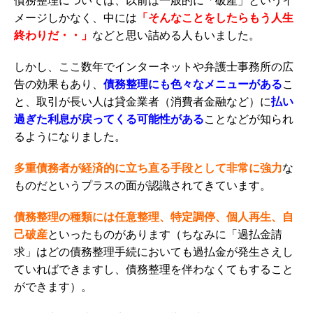
債務整理については、以前は一般的に「破産」というイ
メージしかなく、中には
「そんなことをしたらもう人生
終わりだ・・」
などと思い詰める人もいました。
しかし、ここ数年でインターネットや弁護士事務所の広
告の効果もあり、
債務整理にも色々なメニューがある
こ
と、取引が長い人は貸金業者（消費者金融など）に
払い
過ぎた利息が戻ってくる可能性がある
ことなどが知られ
るようになりました。
多重債務者が経済的に立ち直る手段として非常に強力
な
ものだというプラスの面が認識されてきています。
債務整理の種類には任意整理、特定調停、個人再生、自
己破産
といったものがあります（ちなみに「過払金請
求」はどの債務整理手続においても過払金が発生さえし
ていればできますし、債務整理を伴わなくてもすること
ができます）。