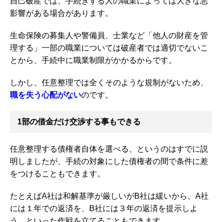
自己破産では、手続きする人の職業によっては大きな悪
影響がある場合があります。
生命保険の募集人や警備員、士業など「他人の財産を管
理する」一部の職業については破産者では適切でないこ
とから、手続中に職業制限がかかるからです。
しかし、任意整理では全くそのような規制がないため、
職を失う心配がない
のです。
1部の借金だけ交渉する事もできる
任意整理する債権者自体を選べる、というのはすでに説
明しましたが、手続の対象にした債権者の間で条件に差
をつけることもできます。
たとえばA社は和解基準が厳しいがB社は緩いから、A社
には１年での返済を、B社には３年の返済を提示しよ
う、といった作戦を立てることもできます。