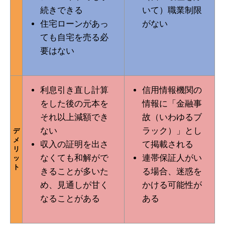
続きできる
いて）職業制限
住宅ローンがあっ
がない
ても自宅を売る必
要はない
利息引き直し計算
信用情報機関の
をした後の元本を
情報に「金融事
それ以上減額でき
故（いわゆるブ
ない
ラック）」とし
デ
メ
収入の証明を出さ
て掲載される
リ
なくても和解がで
連帯保証人がい
ッ
ト
きることが多いた
る場合、迷惑を
め、見通しが甘く
かける可能性が
なることがある
ある