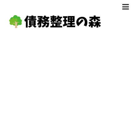
債務整理体験談
おすすめ
料金比較
任意整理料金比較
減額相談
自己破産・個人再生料金比較
専門家の選び方
過払い金料金比較
料金で選ぶ
運営会社情報
分割・後払い可で選ぶ
法律事務所の方へ
着手金無料で選ぶ
匿名借金相談
女性専門で選ぶ
24時間年中無休で選ぶ