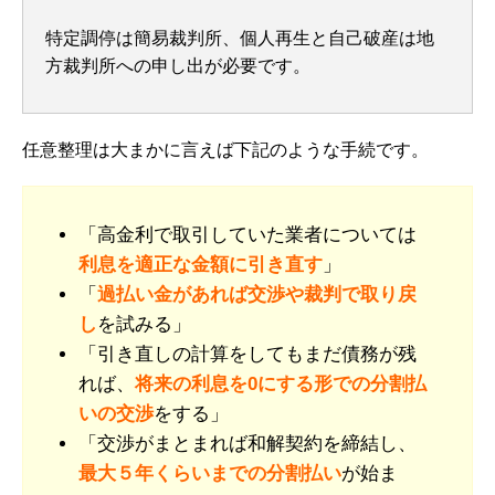
特定調停は簡易裁判所、個人再生と自己破産は地
方裁判所への申し出が必要です。
任意整理は大まかに言えば下記のような手続です。
「高金利で取引していた業者については
利息を適正な金額に引き直す
」
「
過払い金があれば交渉や裁判で取り戻
し
を試みる」
「引き直しの計算をしてもまだ債務が残
れば、
将来の利息を0にする形での分割払
いの交渉
をする」
「交渉がまとまれば和解契約を締結し、
最大５年くらいまでの分割払い
が始ま