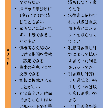
かからない
済もしなくて良
法律家の事務所に
くなる
1度行くだけで済
法律家に依頼す
むことも多い
れば以後は直接
家族などに知られ
債権者とコンタ
ずに手続できるこ
クトを取らなく
とが多い
てよい
債権者さえ認めれ
利息引き直し計
メ
ば返済期間を柔軟
算によって払い
リ
ッ
に設定できる
すぎていた利息
ト
将来の利息ゼロで
をカットできる
交渉できる
引き直し計算に
官報に掲載される
より過払金が発
ことがない
生していれば取
弁済資金さえ確保
り戻し請求がで
できるなら主婦や
きる
アルバイトでも手
（自己破産を除