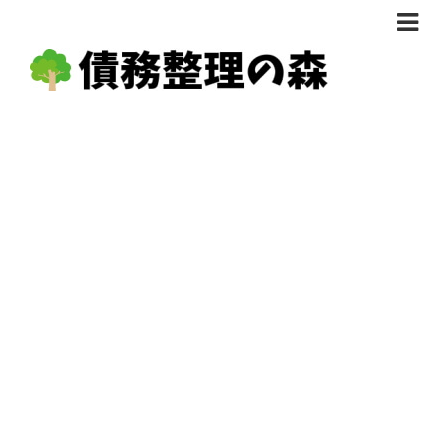
債務整理体験談
おすすめ
料金比較
任意整理料金比較
減額相談
自己破産・個人再生料金比較
専門家の選び方
過払い金料金比較
料金で選ぶ
運営会社情報
分割・後払い可で選ぶ
法律事務所の方へ
着手金無料で選ぶ
匿名借金相談
女性専門で選ぶ
24時間年中無休で選ぶ