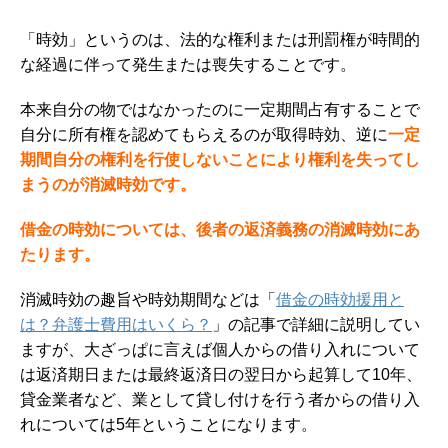
「時効」というのは、法的な権利または刑罰権が時間的
な経過に伴って発生または喪失することです。
本来自分の物ではなかったのに一定期間占有することで
自分に所有権を認めてもらえるのが取得時効、逆に
一定
期間自分の権利を行使しないことにより権利を失ってし
まうのが消滅時効です。
借金の時効については、後者の
返済義務の
消滅時効にあ
たります。
消滅時効の趣旨や時効期間などは「
借金の時効援用と
は？弁護士費用はいくら？
」の記事で詳細に説明してい
ますが、大ざっぱに言えば個人からの借り入れについて
は返済期日または最終返済日の翌日から起算して10年、
貸金業者など、業として貸し付けを行う者からの借り入
れについては5年ということになります。