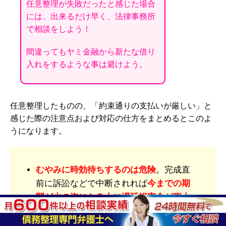
任意整理が失敗だったと感じた場合
には、出来るだけ早く、法律事務所
で相談をしよう！
間違ってもヤミ金融から新たな借り
入れをするような事は避けよう。
任意整理したものの、「約束通りの支払いが厳しい」と
感じた際の注意点および対応の仕方をまとめるとこのよ
うになります。
むやみに時効待ちするのは危険
。完成直
前に訴訟などで中断されれば
今までの期
間が水の泡になる上に遅延損害金が膨大
になるおそれが
ある。
訴訟は債務者が行方不明でもできるの