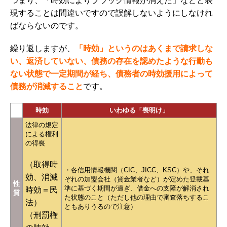
つまり、「時効によりブラック情報が消えた」などと表
現することは間違いですので誤解しないようにしなけれ
ばならないのです。
繰り返しますが、
「時効」というのはあくまで請求しな
い、返済していない、債務の存在を認めたような行動も
ない状態で一定期間が経ち、債務者の時効援用によって
債務が消滅すること
です。
時効
いわゆる「喪明け」
法律の規定
による権利
の得喪
（取得時
・各信用情報機関（CIC、JICC、KSC）や、それ
効、消滅
ぞれの加盟会社（貸金業者など）が定めた登載基
性
準に基づく期間が過ぎ、借金への支障が解消され
時効＝民
質
た状態のこと（ただし他の理由で審査落ちするこ
法）
ともありうるので注意）
（刑罰権