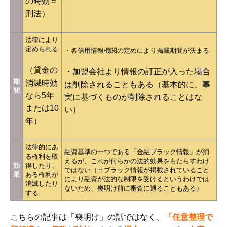
の時効＝
刑法）
法律により
定められる
・各信用情報機関の定めにより掲載期間が決まる
（貸金の
・加盟会社より情報の訂正が入った場合
期
消滅時効
は削除されることもある（基本的に、事
間
なら5年
実に基づくものが削除されることはな
または10
い）
年）
法律的にあ
融資基準の一つである「金融ブラック情報」が消
る権利を取
えるが、これが何らかの法的効果をもたらすわけ
効
得したり、
ではない（＝ブラック情報が掲載されていること
果
ある権利が
により融資が法的な制限を受けるというわけでは
消滅したり
ないため、喪明け前に審査に通ることもある）
する
こちらの記事は「喪明け」の話ではなく、
「任意整理で